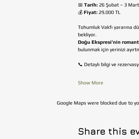
📅 
Tarih:
 26 Şubat – 3 Mar
💰 
Fiyat:
 29.000 TL
Tohumluk Vakfı yararına düze
bekliyor.
Doğu Ekspresi’nin romant
bulunmak için yerinizi ayır
📞 Detaylı bilgi ve rezervasy
Show More
Google Maps were blocked due to your
Share this e