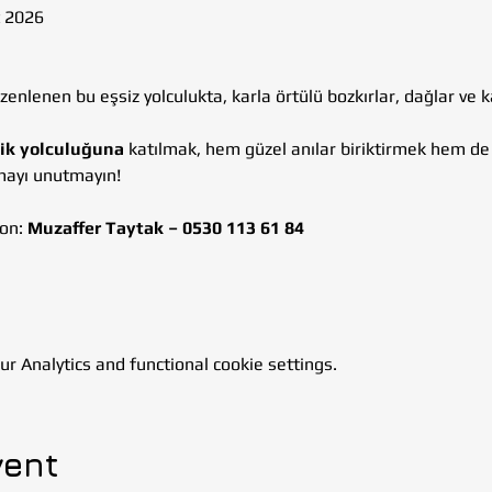
t 2026
nlenen bu eşsiz yolculukta, karla örtülü bozkırlar, dağlar ve ka
ik yolculuğuna
 katılmak, hem güzel anılar biriktirmek hem de
tmayı unutmayın!
on: 
Muzaffer Taytak – 0530 113 61 84
 Analytics and functional cookie settings.
vent