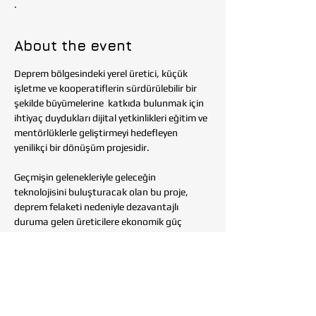
.
About the event
Deprem bölgesindeki yerel üretici, küçük 
işletme ve kooperatiflerin sürdürülebilir bir 
şekilde büyümelerine  katkıda bulunmak için 
ihtiyaç duydukları dijital yetkinlikleri eğitim ve 
mentörlüklerle geliştirmeyi hedefleyen 
yenilikçi bir dönüşüm projesidir.
Geçmişin gelenekleriyle geleceğin 
teknolojisini buluşturacak olan bu proje, 
deprem felaketi nedeniyle dezavantajlı 
duruma gelen üreticilere ekonomik güç 
kazandırmayı ve bölge ekonomisinin 
canlanmasına katkıda bulunmayı 
amaçlamaktadır.
Başvuru ve ayrıntılı bilgi için dokunun: 
https://www.tohumlukvakfi.org/dijital-