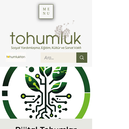
ME
NU