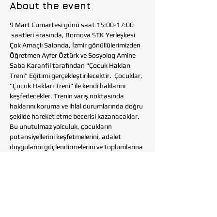
About the event
9 Mart Cumartesi günü saat 15:00-17:00 
 saatleri arasında, Bornova STK Yerleşkesi 
Çok Amaçlı Salonda, İzmir gönüllülerimizden 
Öğretmen Ayfer Öztürk ve Sosyolog Amine 
Saba Karanfil tarafından "Çocuk Hakları 
Treni" Eğitimi gerçekleştirilecektir.  Çocuklar, 
"Çocuk Hakları Treni" ile kendi haklarını 
keşfedecekler. Trenin varış noktasında 
haklarını koruma ve ihlal durumlarında doğru 
şekilde hareket etme becerisi kazanacaklar. 
Bu unutulmaz yolculuk, çocukların 
potansiyellerini keşfetmelerini, adalet 
duygularını güçlendirmelerini ve toplumlarına 
daha etkin bir şekilde katkıda bulunmalarını 
sağlayacak.  
@bornovastkyerleskesi
@bornovabld