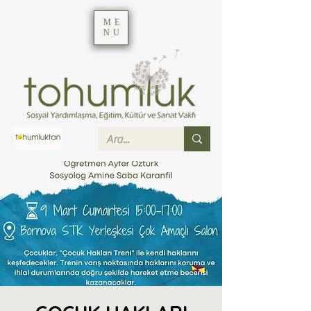
ME
NU