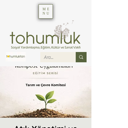
ME
NU