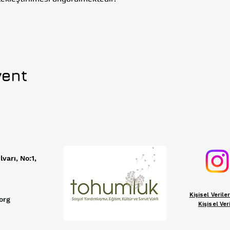
vent
lvarı, No:1,
Kişisel Veril
org
Kişisel Ve