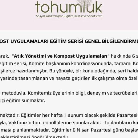
OST UYGULAMALARI EĞİTİM SERİSİ GENEL BİLGİLENDİRM
rak,  “
Atık Yönetimi ve Kompost Uygulamaları
” hakkında 6 
u eğitim serisi, Komite başkanının koordinasyonunda, tamamı K
lerce hazırlanmıştır. Bu yönüyle, bir konu odağında, seri hal
sinde tasarımlanan ve hayata geçirilen ilk çalışma olma özell
metoduyla, Komitemiz üyelerinin bilgi, deneyim ve tecrübeler
içi eğitim sunmaktır.
aktadır. Eğitimler her hafta 1 sunum olacak şekilde Pazartesi
la, Vakfımızın tüm gönüllülerine sunulacaktır.  Toplantıların kay
lması planlanmaktadır. Eğitimler 6 Nisan Pazartesi günü başlay
çekleştirilmesi öngörülmektedir.