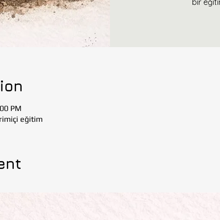
bir eğit
ion
:00 PM
imiçi eğitim
ent