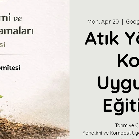
Mon, Apr 20
  |  
Goog
Atık Y
K
Uygu
Eğit
Tarım ve Ç
Yönetimi ve Kompost Uy