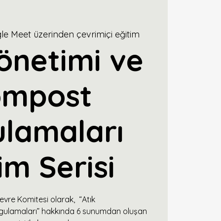
le Meet üzerinden çevrimiçi eğitim
önetimi ve
ompost
lamaları
im Serisi
evre Komitesi olarak, “Atık
gulamaları” hakkında 6 sunumdan oluşan