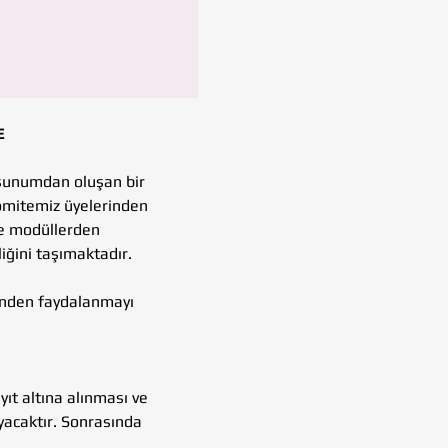
E
sunumdan oluşan bir 
omitemiz üyelerinden 
de modüllerden 
iğini taşımaktadır.
inden faydalanmayı 
 
ıt altına alınması ve 
acaktır. Sonrasında 