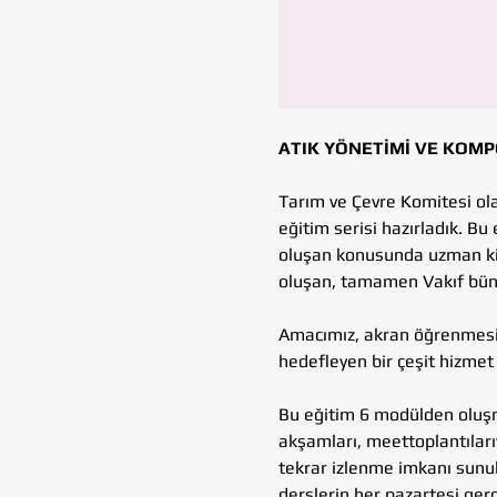
ATIK YÖNETİMİ VE KOMP
Tarım ve Çevre Komitesi ola
eğitim serisi hazırladık. B
oluşan konusunda uzman kişi
oluşan, tamamen Vakıf bünye
Amacımız, akran öğrenmesi 
hedefleyen bir çeşit hizmet 
Bu eğitim 6 modülden oluşm
akşamları, meettoplantılarıy
tekrar izlenme imkanı sunu
derslerin her pazartesi ger