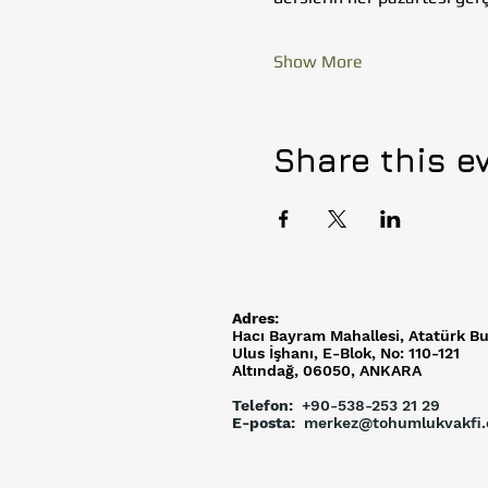
Show More
Share this e
Adres:
Hacı Bayram Mahallesi,
Atatürk Bu
Ulus İşhanı, E-Blok, No: 110-121
Altındağ, 06050, ANKARA
Telefon:
+90-538-253 21 29
E-posta:
merkez@tohumlukvakfi.