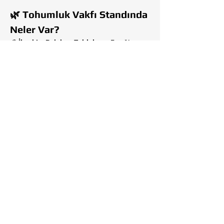
🌿 Tohumluk Vakfı Standında 
Neler Var?
🎨 
İbrahim Balaban Tabloları
 – Emeği, 
köyü, mücadeleyi ve umudu tuvale taşıyan 
usta bir bakış.
👩‍🎨 
Canlı Resim Performansları
 – 
Sanatçılarımız, fuar süresince “toprak” 
temasını tuvallerde canlandıracak.
Show More
Share this event