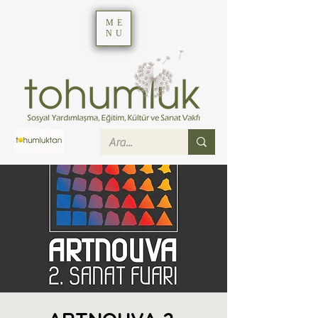
ME
NU