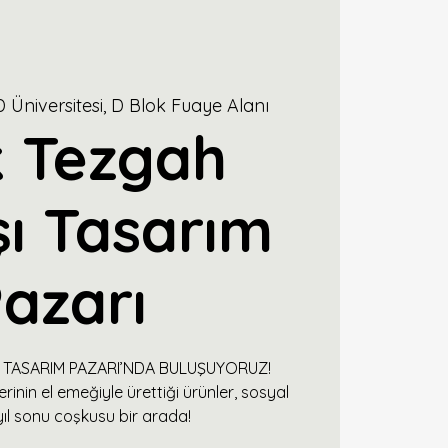
 Üniversitesi, D Blok Fuaye Alanı
k Tezgah
şı Tasarım
azarı
I TASARIM PAZARI’NDA BULUŞUYORUZ!
rinin el emeğiyle ürettiği ürünler, sosyal
ıl sonu coşkusu bir arada!