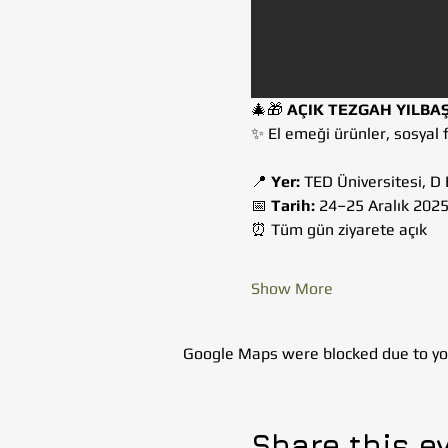
🎄🎁 
AÇIK TEZGAH YILBA
✨ El emeği ürünler, sosyal 
📍 
Yer:
 TED Üniversitesi, D
📅 
Tarih:
 24–25 Aralık 202
⏰ Tüm gün ziyarete açık
Show More
Google Maps were blocked due to your
Share this e