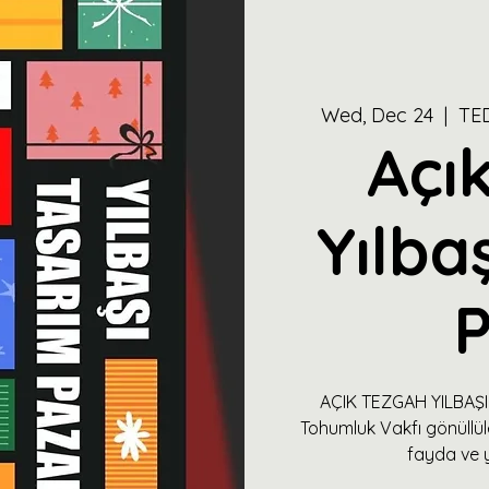
Wed, Dec 24
  |  
TED
Açı
Yılba
P
AÇIK TEZGAH YILBAŞ
Tohumluk Vakfı gönüllüle
fayda ve y