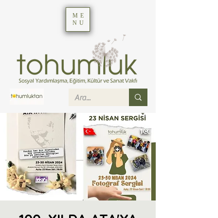
ME
NU