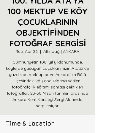
100. YILDA ATA'YA
100 MEKTUP VE KÖY
ÇOCUKLARININ
OBJEKTİFİNDEN
FOTOĞRAF SERGİSİ
Tue, Apr 23
  |  
Altındağ | ANKARA
Cumhuriyetin 100. yıl yıldönümünde,
köylerde yaşayan çocuklarımızın Atatürk'e
yazdıkları mektuplar ve Ankara'nın Bâlâ
ilçesindeki köy çocuklarına verilen
fotoğrafçılık eğitimi sonrası çektikleri
fotoğraflar, 23-30 Nisan tarihleri arasında
Ankara Kent Konseyi Sergi Alanında
sergileniyor.
Time & Location