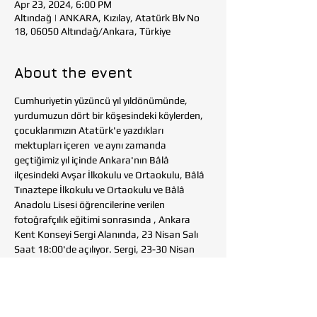
Apr 23, 2024, 6:00 PM
Altındağ | ANKARA, Kızılay, Atatürk Blv No
18, 06050 Altındağ/Ankara, Türkiye
About the event
Cumhuriyetin yüzüncü yıl yıldönümünde, 
yurdumuzun dört bir köşesindeki köylerden, 
çocuklarımızın Atatürk'e yazdıkları 
mektupları içeren 
 ve aynı zamanda 
geçtiğimiz yıl içinde Ankara'nın Bâlâ 
ilçesindeki Avşar İlkokulu ve Ortaokulu, Bâlâ 
Tınaztepe İlkokulu ve Ortaokulu ve Bâlâ 
Anadolu Lisesi öğrencilerine verilen 
fotoğrafçılık eğitimi sonrasında 
, Ankara 
Kent Konseyi Sergi Alanında, 23 Nisan Salı 
Saat 18:00'de açılıyor. Sergi, 23-30 Nisan 
tarihleri arasında ziyarete açık olacak.
"100. 
Yılda Ata'ya 100 Mektup Sergisi "
"Köy 
Çocuklarının Objektifinden Fotoğraf 
Sergisi"