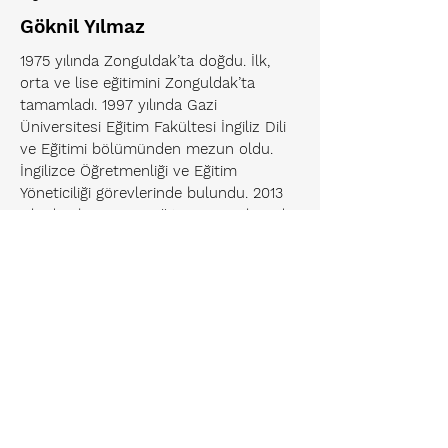
Göknil Yılmaz
1975 yılında Zonguldak’ta doğdu. İlk,
orta ve lise eğitimini Zonguldak’ta
tamamladı. 1997 yılında Gazi
Üniversitesi Eğitim Fakültesi İngiliz Dili
ve Eğitimi bölümünden mezun oldu.
İngilizce Öğretmenliği ve Eğitim
Yöneticiliği görevlerinde bulundu. 2013
yılından beri Sınav Eğitim Kurumlarında
Koordinatör Müdür olarak çalışmaktadır.
Liderlik, Ekip Oluşturma ve Geliştirme,
Etkili Öğretmenlik Becerileri,
Eğitimde Program Geliştirme ve Eğitim
Psikolojisi konularında eğitimler
vermektedir. Tohumluk Vakfı Eğitim
Komitesi Başkanlığı’nı yürütmektedir.
Evli ve bir kız çocuğu annesidir.