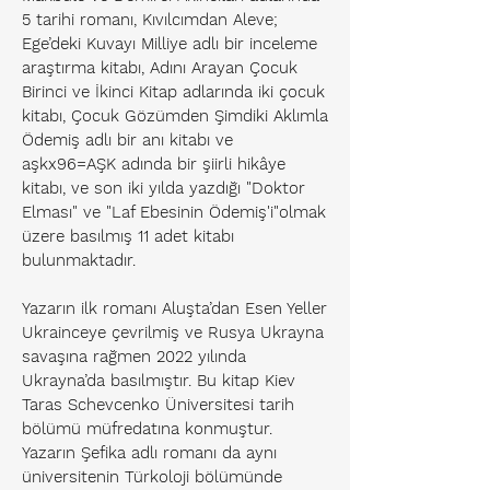
5 tarihi romanı, Kıvılcımdan Aleve;
Ege’deki Kuvayı Milliye adlı bir inceleme
araştırma kitabı, Adını Arayan Çocuk
Birinci ve İkinci Kitap adlarında iki çocuk
kitabı, Çocuk Gözümden Şimdiki Aklımla
Ödemiş adlı bir anı kitabı ve
aşkx96=AŞK adında bir şiirli hikâye
kitabı, ve son iki yılda yazdığı "Doktor
Elması" ve "Laf Ebesinin Ödemiş'i"olmak
üzere basılmış 11 adet kitabı
bulunmaktadır.
Yazarın ilk romanı Aluşta’dan Esen Yeller
Ukrainceye çevrilmiş ve Rusya Ukrayna
savaşına rağmen 2022 yılında
Ukrayna’da basılmıştır. Bu kitap Kiev
Taras Schevcenko Üniversitesi tarih
bölümü müfredatına konmuştur.
Yazarın Şefika adlı romanı da aynı
üniversitenin Türkoloji bölümünde