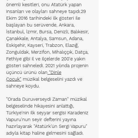
önemli kesitleri, onu Atatürk yapan
insanları ve olayları sahneye taşıdı.29
Ekim 2016 tarihindeki ilk gösteri ile
başlayan bu serüvende, Ankara,
İstanbul, İzmir, Bursa, Denizli, Balıkesir,
Çanakkale, Antalya, Samsun, Adana,
Eskişehir, Kayseri, Trabzon, Elazığ,
Zonguldak, Merzifon, Mihalıççık, Datça,
Fethiye gibi il ve ilçelerde 200'e yakın
gösteri sahneledi. 2021 yılında projenin
üçüncü ürünü olan
"Dinle
Çocuk"
müzikal belgeselini yazdı ve
sahneye koydu.
"Orada Duruverseydi Zaman" müzikal
belgeselinde hikayesini anlattığı,
Türkiye'nin ilk seyyar sergisi Karadeniz
Vapuru'nun seyir defterini yayına
hazırlayarak "Atatürk'ün Sergi Vapuru"
adıyla kitap haline gelmesini sağladı.