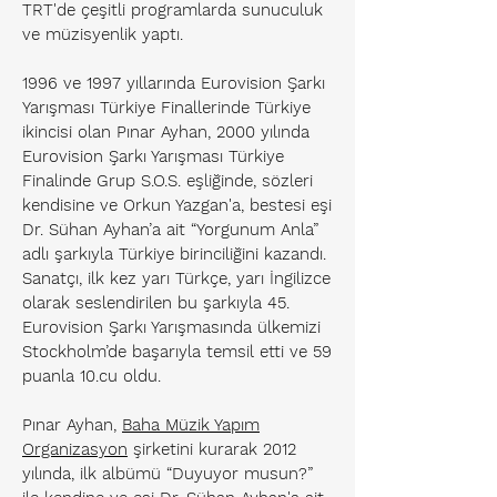
TRT'de çeşitli programlarda sunuculuk
ve müzisyenlik yaptı.
1996 ve 1997 yıllarında Eurovision Şarkı
Yarışması Türkiye Finallerinde Türkiye
ikincisi olan Pınar Ayhan, 2000 yılında
Eurovision Şarkı Yarışması Türkiye
Finalinde Grup S.O.S. eşliğinde, sözleri
kendisine ve Orkun Yazgan'a, bestesi eşi
Dr. Sühan Ayhan’a ait “Yorgunum Anla”
adlı şarkıyla Türkiye birinciliğini kazandı.
Sanatçı, ilk kez yarı Türkçe, yarı İngilizce
olarak seslendirilen bu şarkıyla 45.
Eurovision Şarkı Yarışmasında ülkemizi
Stockholm’de başarıyla temsil etti ve 59
puanla 10.cu oldu.
Pınar Ayhan,
Baha Müzik Yapım
Organizasyon
şirketini kurarak 2012
yılında, ilk albümü “Duyuyor musun?”