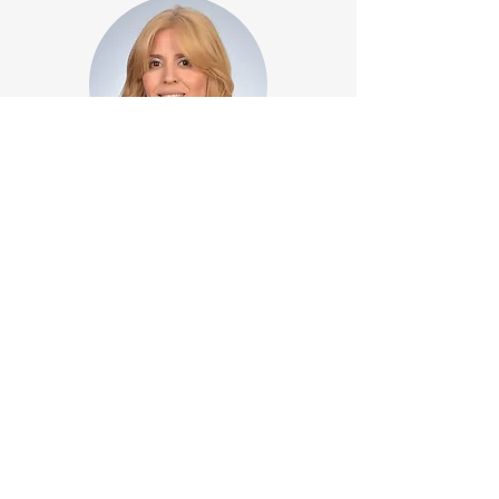
Esra Durlanık Yıldız
Adres:
Hacı Bayram Mahallesi,
Atatürk Bulvarı, No:1,
Ulus İşhanı, E-Blok, No: 110-121
Altındağ, 06050, ANKARA
Telefon:
+90-538-253 21 29
E-posta:
merkez@tohumlukvakfi.org
Veri Güvenliği Politikası
Kişisel Verilerin Korunması ve İşlenmesi Aydınlatma Metni