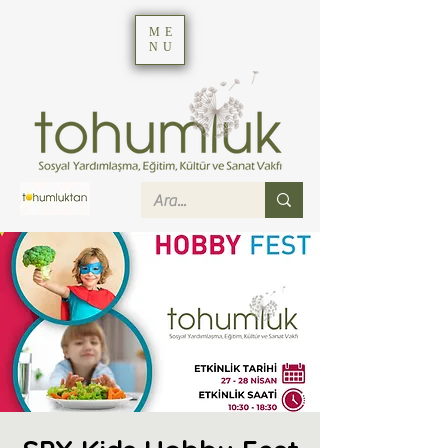
ME
NU