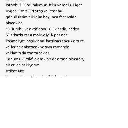
İstanbul İl Sorumlumuz Utku Varoğlu, Figen 
Aygen, Emre Ortataş ve İstanbul 
gönüllülerimiz iki gün boyunca festivalde 
olacaklar. 
"STK ruhu ve aktif gönüllülük nedir, neden 
STK'larda yer almalı ve iyilik peşinde 
koşmalıyız" başlıklarını katılımcı çocuklara ve 
velilerine anlatacak ve aynı zamanda 
vakfımızı da tanıtacaklar.
Tohumluk Vakfı olarak biz de orada olacağız, 
sizleri de bekliyoruz.
İrtibat No: 
Emre Ortataş (İstanbul İl Sekreteri - 
05419072297 )
Daha Fazla Göster
Bu Etkinliği Paylaş