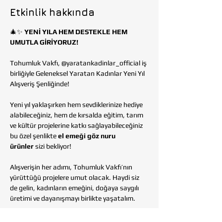
Etkinlik hakkında
🎄✨ 
YENİ YILA HEM DESTEKLE HEM 
UMUTLA GİRİYORUZ!
Tohumluk Vakfı, @yaratankadinlar_official iş 
birliğiyle Geleneksel Yaratan Kadınlar Yeni Yıl 
Alışveriş Şenliğinde!
Yeni yıl yaklaşırken hem sevdiklerinize hediye 
alabileceğiniz, hem de kırsalda eğitim, tarım 
ve kültür projelerine katkı sağlayabileceğiniz 
bu özel şenlikte 
el emeği göz nuru 
ürünler
 sizi bekliyor!
Alışverişin her adımı, Tohumluk Vakfı’nın 
yürüttüğü projelere umut olacak. Haydi siz 
de gelin, kadınların emeğini, doğaya saygılı 
üretimi ve dayanışmayı birlikte yaşatalım.
📍 
Yer:
 Sheraton Ankara Hotel – Exhibition 