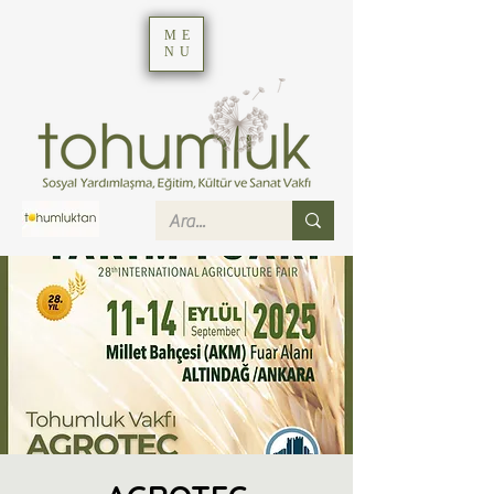
ME
NU