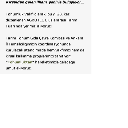
Kırsaldan gelen ilham, şehirle buluşuyor…
Tohumluk Vakfı olarak, bu yıl 28. kez 
düzenlenen AGROTEC Uluslararası Tarım 
Fuarı’nda yerimizi alıyoruz!
Tarım Tohum Gıda Çevre Komitesi ve Ankara 
İl Temsilciliğimizin koordinasyonunda 
kurulacak standımızda hem vakfımızı hem de 
kırsal kalkınma projelerimizi tanıtıyor; 
“
Tohumluktan
” 
hareketimizle geleceğe 
umut ekiyoruz.
Daha Fazla Göster
Bu Etkinliği Paylaş