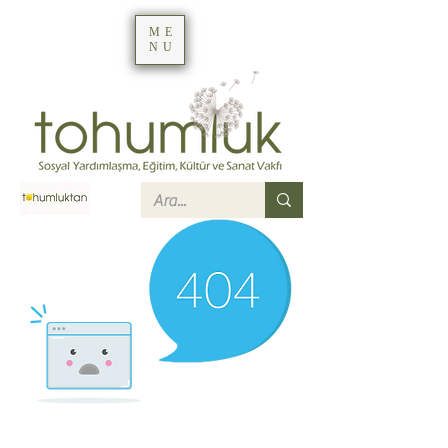
ME
NU