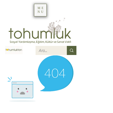
ME
NU