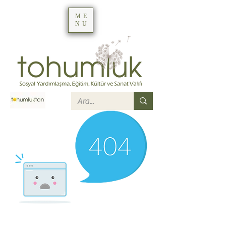
ME
NU