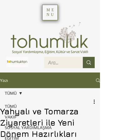
ME
NU
Yazı
TÜMÜ
TÜMÜ
Yahyalı ve Tomarza
VAKIF
Ziyaretleri ile Yeni
SOSYAL YARDIMLAŞMA
Dönem Hazırlıkları
EĞİTİM