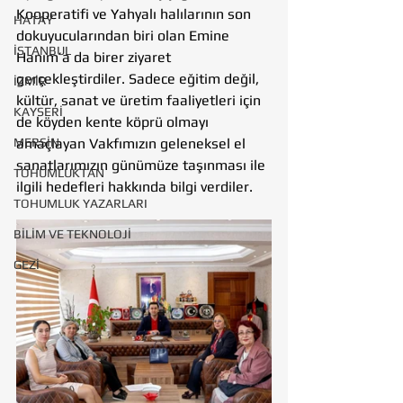
Kooperatifi ve Yahyalı halılarının son 
HATAY
dokuyucularından biri olan Emine 
İSTANBUL
Hanım’a da birer ziyaret 
gerçekleştirdiler. Sadece eğitim değil, 
İZMİR
kültür, sanat ve üretim faaliyetleri için 
KAYSERİ
de köyden kente köprü olmayı 
MERSİN
amaçlayan Vakfımızın geleneksel el 
sanatlarımızın günümüze taşınması ile 
TOHUMLUKTAN
ilgili hedefleri hakkında bilgi verdiler.
TOHUMLUK YAZARLARI
BİLİM VE TEKNOLOJİ
GEZİ