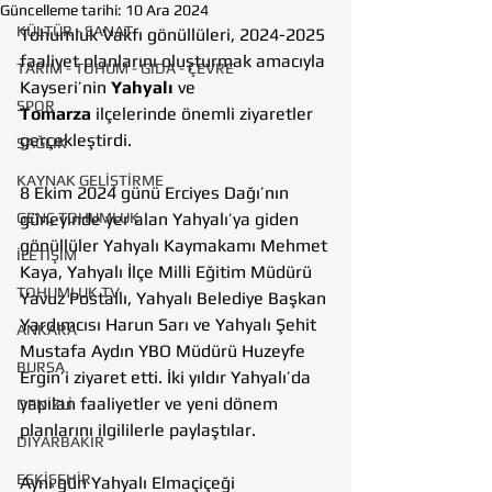
Güncelleme tarihi:
10 Ara 2024
KÜLTÜR - SANAT
Tohumluk Vakfı gönüllüleri, 2024-2025 
faaliyet planlarını oluşturmak amacıyla 
TARIM - TOHUM - GIDA - ÇEVRE
Kayseri’nin 
Yahyalı
 ve 
SPOR
Tomarza
 ilçelerinde önemli ziyaretler 
gerçekleştirdi.
SAĞLIK
KAYNAK GELİŞTİRME
8 Ekim 2024 günü Erciyes Dağı’nın 
GENÇ TOHUMLUK
güneyinde yer alan Yahyalı’ya giden 
gönüllüler Yahyalı Kaymakamı Mehmet 
İLETİŞİM
Kaya, Yahyalı İlçe Milli Eğitim Müdürü 
TOHUMLUK TV
Yavuz Postallı, Yahyalı Belediye Başkan 
Yardımcısı Harun Sarı ve Yahyalı Şehit 
ANKARA
Mustafa Aydın YBO Müdürü Huzeyfe 
BURSA
Ergin’i ziyaret etti. İki yıldır Yahyalı’da 
yapılan faaliyetler ve yeni dönem 
DENİZLİ
planlarını ilgililerle paylaştılar. 
DİYARBAKIR
ESKİŞEHİR
Aynı gün Yahyalı Elmaçiçeği 