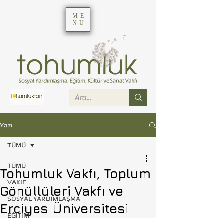
ME
NU
Yazı
TÜMÜ
TÜMÜ
Tohumluk Vakfı, Toplum
VAKIF
Gönüllüleri Vakfı ve
SOSYAL YARDIMLAŞMA
Erciyes Üniversitesi
EĞİTİM