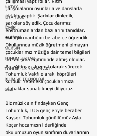
çalışması yaptırdılar. Ritm 
HATAY
çalışmalarını oyunlarla ve danslarla 
birlikte yaptık. Şarkılar dinledik, 
İSTANBUL
şarkılar söyledik. Çocuklarımız 
İZMİR
enstrümanlardan bazılarını tanıdılar. 
Solfejin mantığını beraberce öğrendik. 
KAYSERİ
Okullarında müzik öğretmeni olmayan 
MERSİN
çocuklarımız müziğe dair temel bilgileri 
TOHUMLUKTAN
bu tanışma eğitiminde almış oldular. 
Bu eğitimler düzenli olarak sürecek.  
TOHUMLUK YAZARLARI
Tohumluk Vakfı olarak  köprüleri 
BİLİM VE TEKNOLOJİ
kurduk. Yetenekli çocuklarımıza 
olanaklar sunabilmeyi diliyoruz.
GEZİ
Biz müzik sınıfındayken Genç 
Tohumluk, TOG gençleriyle beraber 
Kayseri Tohumluk gönüllümüz Ayla 
Koçer hocamızın liderliğinde 
okulumuzun oyun sınıfının duvarlarının 