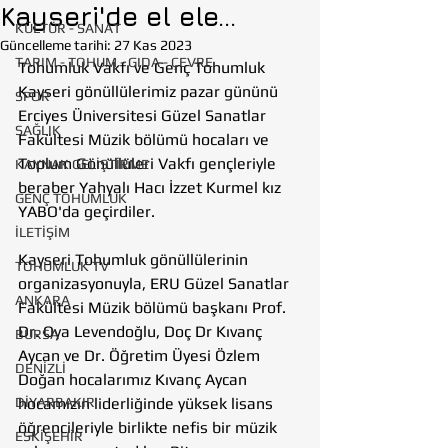
Kayseri'de el ele...
KÜLTÜR - SANAT
Güncelleme tarihi:
27 Kas 2023
TARIM - TOHUM - GIDA - ÇEVRE
Tohumluk Vakfı ve Genç Tohumluk 
Kayseri gönüllülerimiz pazar gününü 
SPOR
Erciyes Üniversitesi Güzel Sanatlar 
SAĞLIK
Fakültesi Müzik bölümü hocaları ve 
Toplum Gönüllüleri Vakfı gençleriyle 
KAYNAK GELİŞTİRME
beraber Yahyalı Hacı İzzet Kurmel kız 
GENÇ TOHUMLUK
YABO'da geçirdiler.
İLETİŞİM
Kayseri Tohumluk gönüllülerinin 
TOHUMLUK TV
organizasyonuyla, ERU Güzel Sanatlar 
ANKARA
Fakültesi Müzik bölümü başkanı Prof. 
Dr. Oya Levendoğlu, Doç Dr Kıvanç 
BURSA
Aycan ve Dr. Öğretim Üyesi Özlem 
DENİZLİ
Doğan hocalarımız Kıvanç Aycan 
DİYARBAKIR
hocamızın liderliğinde yüksek lisans 
öğrencileriyle birlikte nefis bir müzik 
ESKİŞEHİR