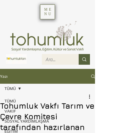
ME
NU
Yazı
TÜMÜ
TÜMÜ
Tohumluk Vakfı Tarım ve
VAKIF
Çevre Komitesi
SOSYAL YARDIMLAŞMA
tarafından hazırlanan
EĞİTİM