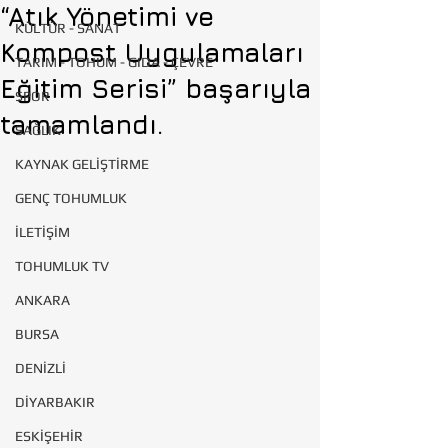
“Atık Yönetimi ve
KÜLTÜR - SANAT
Kompost Uygulamaları
TARIM - TOHUM - GIDA - ÇEVRE
Eğitim Serisi” başarıyla
SPOR
tamamlandı.
SAĞLIK
KAYNAK GELİŞTİRME
GENÇ TOHUMLUK
İLETİŞİM
TOHUMLUK TV
ANKARA
BURSA
DENİZLİ
DİYARBAKIR
ESKİŞEHİR