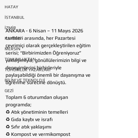
HATAY
İSTANBUL
İZMİR
ANKARA - 6 Nisan – 11 Mayıs 2026 
tarihleri arasında, her Pazartesi 
KAYSERİ
çevrimiçi olarak gerçekleştirilen eğitim 
MERSİN
serisi; “Birbirimizden Öğreniyoruz” 
TOHUMLUKTAN
yaklaşımıyla, gönüllülerimizin bilgi ve 
deneyimlerini birbirleriyle 
TOHUMLUK YAZARLARI
paylaşabildiği önemli bir dayanışma ve 
BİLİM VE TEKNOLOJİ
öğrenme sürecine dönüştü.
GEZİ
Toplam 6 oturumdan oluşan 
programda;
♻️ Atık yönetiminin temelleri
♻️ Gıda kaybı ve israfı
♻️ Sıfır atık yaklaşımı
♻️ Kompost ve vermikompost 