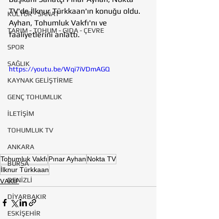
TV'de İlknur Türkkaan'ın konuğu oldu. 
KÜLTÜR - SANAT
Ayhan, Tohumluk Vakfı'nı ve 
TARIM - TOHUM - GIDA - ÇEVRE
faaliyetlerini anlattı.  
SPOR
SAĞLIK
https://youtu.be/Wqi7iVDmAGQ
KAYNAK GELİŞTİRME
GENÇ TOHUMLUK
İLETİŞİM
TOHUMLUK TV
ANKARA
Tohumluk Vakfı
Pınar Ayhan
Nokta TV
BURSA
İlknur Türkkaan
DENİZLİ
VAKIF
DİYARBAKIR
ESKİŞEHİR