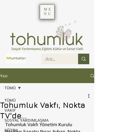
ME
NU
Yazı
TÜMÜ
TÜMÜ
Tohumluk Vakfı, Nokta
VAKIF
TV'de...
SOSYAL YARDIMLAŞMA
Tohumluk Vakfı Yönetim Kurulu 
EĞİTİM
Başkanı Sanatçı Pınar Ayhan, Nokta 