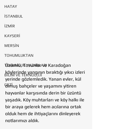
HATAY
İSTANBUL
İZMİR
KAYSERİ
MERSİN
TOHUMLUKTAN
Üzümlü, Tosunlar ve Karadoğan 
TOHUMLUK YAZARLARI
köylerinde yangının bıraktığı yıkıcı izleri 
BİLİM VE TEKNOLOJİ
yerinde gözlemledik. Yanan evler, kül 
GEZİ
olmuş bahçeler ve yaşamını yitiren 
hayvanlar karşısında derin bir üzüntü 
yaşadık. Köy muhtarları ve köy halkı ile 
bir araya gelerek hem acılarına ortak 
olduk hem de ihtiyaçlarını dinleyerek 
notlarımızı aldık.