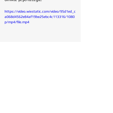
https://video.wixstatic.com/video/95d1ed_c
a068d4562e84af19be25ebc4c113316/1080
p/mp4/file.mp4
Tohumluk Vakfı
İzmir
Ödemiş
Orman Yangını
Tosunlar Köyü
Karadoğan Köyü
Üzümlü Köyü
VAKIF
SOSYAL YARDIMLAŞMA
İZMİR