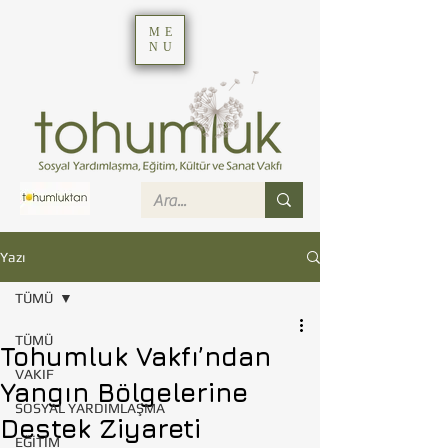
ME
NU
Yazı
TÜMÜ
TÜMÜ
Tohumluk Vakfı’ndan
VAKIF
Yangın Bölgelerine
SOSYAL YARDIMLAŞMA
Destek Ziyareti
EĞİTİM