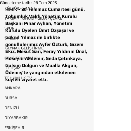
Güncelleme tarihi:
28 Tem 2025
KÜLTÜR - SANAT
İZMİR - 
26 Temmuz Cumartesi günü, 
Tohumluk Vakfı Yönetim Kurulu 
TARIM - TOHUM - GIDA - ÇEVRE
Başkanı Pınar Ayhan, Yönetim 
SPOR
Kurulu Üyeleri Ümit Özşaşal ve 
Göknil Yılmaz ile birlikte 
SAĞLIK
gönüllülerimiz Ayfer Öztürk, Gizem 
KAYNAK GELİŞTİRME
Ekiz, Mesut Sarı, Feray Yıldırım Ünal, 
GENÇ TOHUMLUK
Hüseyin Akdemir, Seda Çetinkaya, 
Gülsim Dolgun ve Mualla Akgün, 
İLETİŞİM
Ödemiş’te yangından etkilenen 
TOHUMLUK TV
köyleri ziyaret etti.
ANKARA
BURSA
DENİZLİ
DİYARBAKIR
ESKİŞEHİR