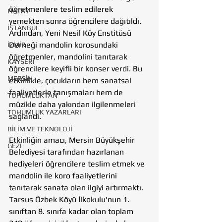
öğretmenlere teslim edilerek 
HATAY
yemekten sonra öğrencilere dağıtıldı. 
İSTANBUL
Ardından, Yeni Nesil Köy Enstitüsü 
Derneği mandolin korosundaki 
İZMİR
öğretmenler, mandolini tanıtarak 
KAYSERİ
öğrencilere keyifli bir konser verdi. Bu 
MERSİN
etkinlikle, çocukların hem sanatsal 
faaliyetlerle tanışmaları hem de 
TOHUMLUKTAN
müzikle daha yakından ilgilenmeleri 
TOHUMLUK YAZARLARI
sağlandı.
BİLİM VE TEKNOLOJİ
Etkinliğin amacı, Mersin Büyükşehir 
GEZİ
Belediyesi tarafından hazırlanan 
hediyeleri öğrencilere teslim etmek ve 
mandolin ile koro faaliyetlerini 
tanıtarak sanata olan ilgiyi artırmaktı. 
Tarsus Özbek Köyü İlkokulu'nun 1. 
sınıftan 8. sınıfa kadar olan toplam 