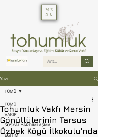
ME
NU
Yazı
TÜMÜ
TÜMÜ
Tohumluk Vakfı Mersin
VAKIF
Gönüllülerinin Tarsus
SOSYAL YARDIMLAŞMA
Özbek Köyü İlkokulu'nda
EĞİTİM