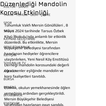
Düzenlediği Mandolin
KÜLTÜR - SANAT
Korosu Etkinliği
TARIM - TOHUM - GIDA - ÇEVRE
SPOR
Tohumluk Vakfı Mersin Gönüllüleri , 8 
Mayıs 2024 tarihinde Tarsus Özbek 
SAĞLIK
Köyü İlkokulu'nda anlamlı bir etkinlik 
KAYNAK GELİŞTİRME
düzenledi. Bu etkinlikte, Mersin 
GENÇ TOHUMLUK
Büyükşehir Belediyesi tarafından 
hazırlanan hediyeler öğrencilere 
İLETİŞİM
ulaştırılırken, Yeni Nesil Köy Enstitüsü 
TOHUMLUK TV
Derneği mandolin korosundaki değerli 
öğretmenler eşliğinde mandolin ve 
ANKARA
koro faaliyetleri tanıtıldı.
BURSA
DENİZLİ
Etkinlik, okulun yemekhanesinde öğlen 
yemeğinin ardından gerçekleştirildi. 
DİYARBAKIR
Mersin Büyükşehir Belediyesi 
ESKİŞEHİR
tarafından hazırlanan oyun sandığı, 