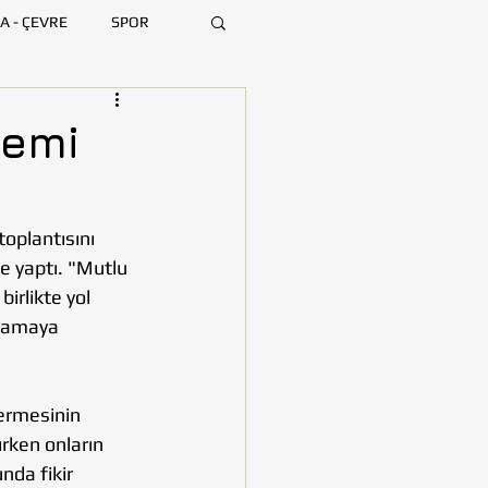
A - ÇEVRE
SPOR
ARA
BURSA
demi
MERSİN
oplantısını  
te yaptı. "Mutlu 
rlikte yol 
ulamaya 
ermesinin 
rken onların 
nda fikir 