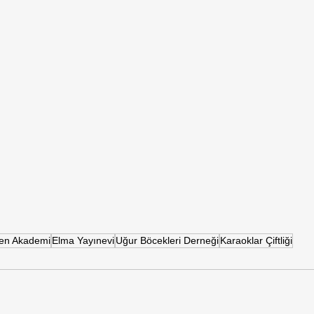
ren Akademi
Elma Yayınevi
Uğur Böcekleri Derneği
Karaoklar Çiftliği