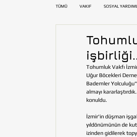
TÜMÜ
VAKIF
SOSYAL YARDIM
SAĞLIK
KAYNAK GELİŞTİRME
Tohumlu
işbirliği..
DENİZLİ
DİYARBAKIR
E
Tohumluk Vakfı İzmir 
Uğur Böcekleri Derneği
TOHUMLUKTAN
TOHUMLUK Y
Bademler Yolculuğu" 
almayı kararlaştırdı
konuldu. 
İzmir'in düşman işga
yıldönümünün de kutla
izinden gidilerek top