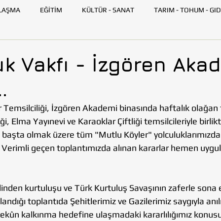
LAŞMA
EĞİTİM
KÜLTÜR - SANAT
TARIM - TOHUM - GID
GENÇ TOHUMLUK
İLETİŞİM
TOHUMLUK TV
ANK
k Vakfı - İzgören Aka
.
SKİŞEHİR
HATAY
İSTANBUL
İZMİR
KAYSERİ
Temsilciliği, İzgören Akademi binasında haftalık olağan t
, Elma Yayınevi ve Karaoklar Çiftliği temsilcileriyle birlik
AZARLARI
BİLİM VE TEKNOLOJİ
GEZİ
başta olmak üzere tüm "Mutlu Köyler" yolculuklarımızda bi
k. Verimli geçen toplantımızda alınan kararlar hemen uyg
linden kurtuluşu ve Türk Kurtuluş Savaşının zaferle sona 
ndığı toplantıda Şehitlerimiz ve Gazilerimiz saygıyla anılı
yekûn kalkınma hedefine ulaşmadaki kararlılığımız konusu