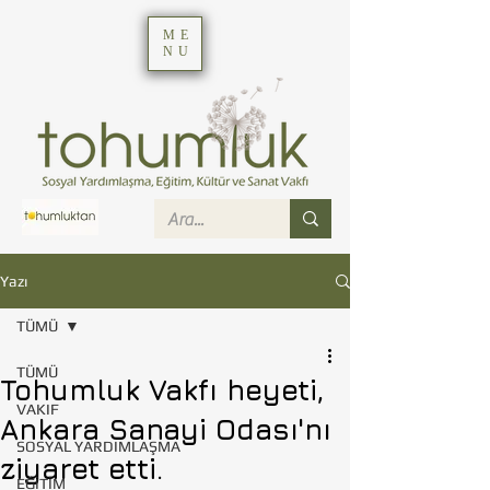
ME
NU
Yazı
TÜMÜ
TÜMÜ
Tohumluk Vakfı heyeti,
VAKIF
Ankara Sanayi Odası'nı
SOSYAL YARDIMLAŞMA
ziyaret etti.
EĞİTİM