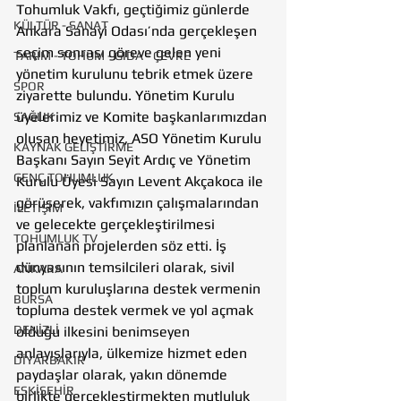
Tohumluk Vakfı, geçtiğimiz günlerde 
KÜLTÜR - SANAT
Ankara Sanayi Odası’nda gerçekleşen 
seçim sonrası göreve gelen yeni 
TARIM - TOHUM - GIDA - ÇEVRE
yönetim kurulunu tebrik etmek üzere 
SPOR
ziyarette bulundu. Yönetim Kurulu 
üyelerimiz ve Komite başkanlarımızdan 
SAĞLIK
oluşan heyetimiz, ASO Yönetim Kurulu 
KAYNAK GELİŞTİRME
Başkanı Sayın Seyit Ardıç ve Yönetim 
GENÇ TOHUMLUK
Kurulu Üyesi Sayın Levent Akçakoca ile 
görüşerek, vakfımızın çalışmalarından 
İLETİŞİM
ve gelecekte gerçekleştirilmesi 
TOHUMLUK TV
planlanan projelerden söz etti. İş 
dünyasının temsilcileri olarak, sivil 
ANKARA
toplum kuruluşlarına destek vermenin 
BURSA
topluma destek vermek ve yol açmak 
DENİZLİ
olduğu ilkesini benimseyen 
anlayışlarıyla, ülkemize hizmet eden 
DİYARBAKIR
paydaşlar olarak, yakın dönemde 
ESKİŞEHİR
birlikte gerçekleştirmekten mutluluk 