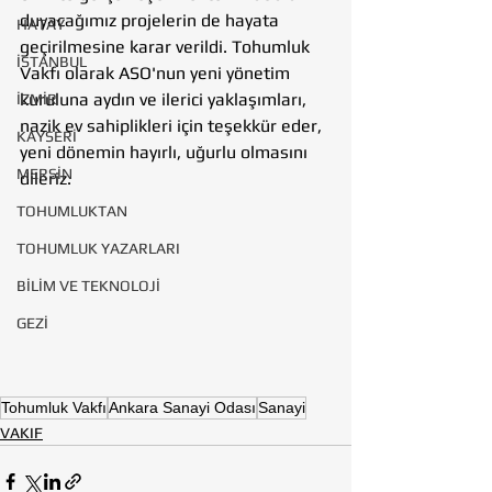
duyacağımız projelerin de hayata 
HATAY
geçirilmesine karar verildi. Tohumluk 
İSTANBUL
Vakfı olarak ASO'nun yeni yönetim 
kuruluna aydın ve ilerici yaklaşımları, 
İZMİR
nazik ev sahiplikleri için teşekkür eder, 
KAYSERİ
yeni dönemin hayırlı, uğurlu olmasını 
MERSİN
dileriz.
TOHUMLUKTAN
TOHUMLUK YAZARLARI
BİLİM VE TEKNOLOJİ
GEZİ
Tohumluk Vakfı
Ankara Sanayi Odası
Sanayi
VAKIF