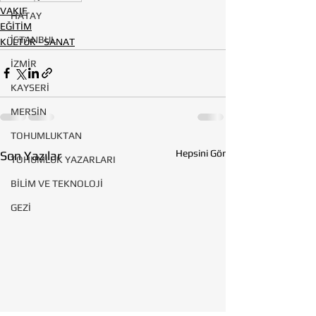
VAKIF
HATAY
EĞİTİM
İSTANBUL
KÜLTÜR - SANAT
İZMİR
KAYSERİ
MERSİN
TOHUMLUKTAN
Hepsini Gör
Son Yazılar
TOHUMLUK YAZARLARI
BİLİM VE TEKNOLOJİ
GEZİ