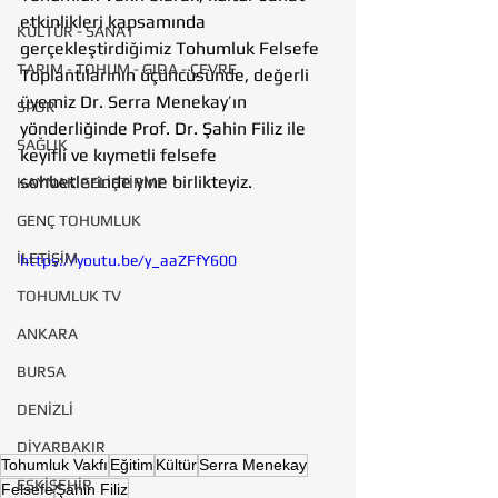
etkinlikleri kapsamında 
KÜLTÜR - SANAT
gerçekleştirdiğimiz Tohumluk Felsefe 
TARIM - TOHUM - GIDA - ÇEVRE
Toplantılarının üçüncüsünde, değerli 
üyemiz Dr. Serra Menekay’ın 
SPOR
yönderliğinde Prof. Dr. Şahin Filiz ile 
SAĞLIK
keyifli ve kıymetli felsefe 
sohbetlerinde yine birlikteyiz.  
KAYNAK GELİŞTİRME
GENÇ TOHUMLUK
İLETİŞİM
https://youtu.be/y_aaZFfY600
TOHUMLUK TV
ANKARA
BURSA
DENİZLİ
DİYARBAKIR
Tohumluk Vakfı
Eğitim
Kültür
Serra Menekay
ESKİŞEHİR
Felsefe
Şahin Filiz