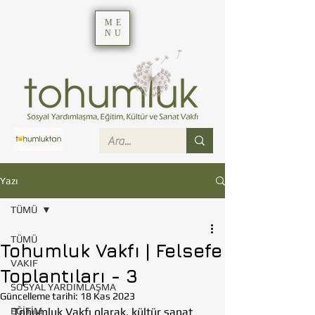
ME
NU
Yazı
TÜMÜ
TÜMÜ
Tohumluk Vakfı | Felsefe
VAKIF
Toplantıları - 3
SOSYAL YARDIMLAŞMA
Güncelleme tarihi:
18 Kas 2023
EĞİTİM
Tohumluk Vakfı olarak, kültür sanat 