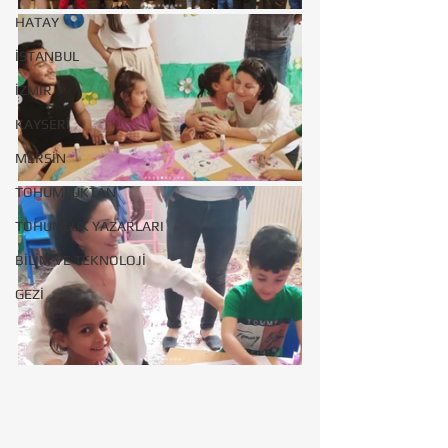
HATAY
İSTANBUL
İZMİR
KAYSERİ
MERSİN
TOHUMLUKTAN
TOHUMLUK YAZARLARI
BİLİM VE TEKNOLOJİ
GEZİ