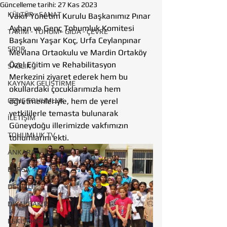
Güncelleme tarihi:
27 Kas 2023
KÜLTÜR - SANAT
Vakıf Yönetim Kurulu Başkanımız Pınar 
Ayhan ve Genç Tohumluk Komitesi 
TARIM - TOHUM - GIDA - ÇEVRE
Başkanı Yaşar Koç, Urfa Ceylanpınar 
SPOR
Mevlana Ortaokulu ve Mardin Ortaköy 
Özel Eğitim ve Rehabilitasyon 
SAĞLIK
Merkezini ziyaret ederek hem bu 
KAYNAK GELİŞTİRME
okullardaki çocuklarımızla hem  
GENÇ TOHUMLUK
öğretmenleriyle, hem de yerel 
yetkililerle temasta bulunarak 
İLETİŞİM
Güneydoğu illerimizde vakfımızın 
TOHUMLUK TV
tohumlarını ekti. 
ANKARA
BURSA
DENİZLİ
DİYARBAKIR
ESKİŞEHİR