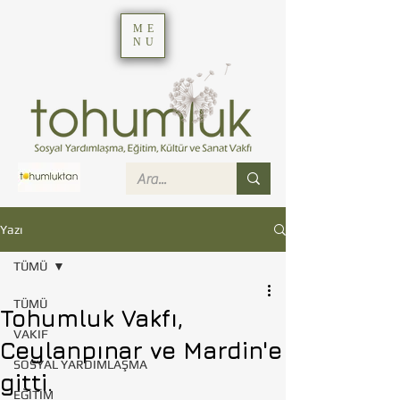
ME
NU
Yazı
TÜMÜ
TÜMÜ
Tohumluk Vakfı,
VAKIF
Ceylanpınar ve Mardin'e
SOSYAL YARDIMLAŞMA
gitti.
EĞİTİM