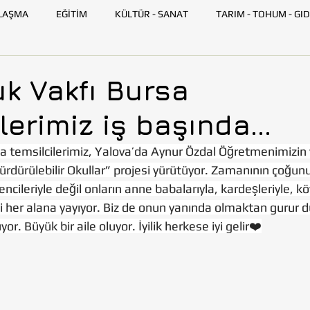
LAŞMA
EĞİTİM
KÜLTÜR - SANAT
TARIM - TOHUM - GID
GENÇ TOHUMLUK
İLETİŞİM
TOHUMLUK TV
ANK
k Vakfı Bursa
lerimiz iş başında...
SKİŞEHİR
HATAY
İSTANBUL
İZMİR
KAYSERİ
temsilcilerimiz, Yalova’da Aynur Özdal Öğretmenimizin y
ürdürülebilir Okullar” projesi yürütüyor. Zamanının çoğun
AZARLARI
BİLİM VE TEKNOLOJİ
GEZİ
encileriyle değil onların anne babalarıyla, kardeşleriyle, kö
timi her alana yayıyor. Biz de onun yanında olmaktan gurur 
r. Büyük bir aile oluyor. İyilik herkese iyi gelir❤️