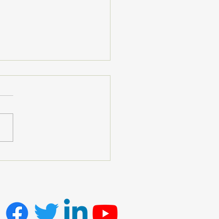
ay’da İpek Dokuyan
r: Umudu İlmek İlmek
ek