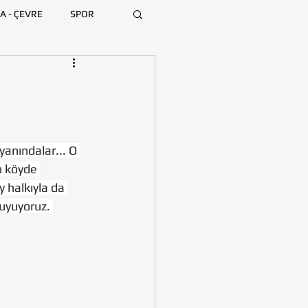
A - ÇEVRE
SPOR
ARA
BURSA
MERSİN
anındalar... O 
u köyde 
y halkıyla da 
duyuyoruz. 