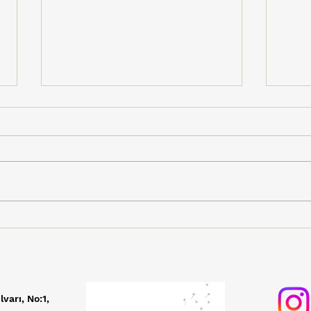
Kayseri Pınarbaşı'nda
Hat
Kitap Teslimi, Ayraç
Elle
Atölyesi ve Köy Okulu
Örm
Ziyareti
lvarı, No:1,