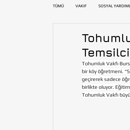
TÜMÜ
VAKIF
SOSYAL YARDIM
SAĞLIK
KAYNAK GELİŞTİRME
Tohumlu
Temsilci
DENİZLİ
DİYARBAKIR
E
Tohumluk Vakfı Bursa 
bir köy öğretmeni. “S
TOHUMLUKTAN
TOHUMLUK Y
geçirerek sadece öğr
birlikte oluyor. Eği
Tohumluk Vakfı büyüyo