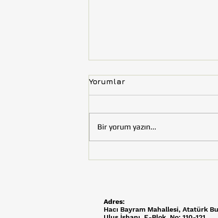
Yorumlar
Bir yorum yazın...
Sanatın İyileştirici Gücü
Kayseri'de Dayanışmaya
Dönüştü
Adres:
Hacı Bayram Mahallesi,
Atatürk Bu
Ulus İşhanı, E-Blok, No: 110-121