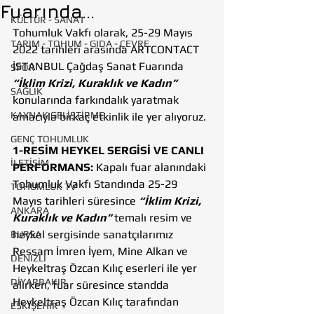
Fuarında...
KÜLTÜR - SANAT
Tohumluk Vakfı olarak, 25-29 Mayıs 
TARIM - TOHUM - GIDA - ÇEVRE
2022 tarihleri arasında ARTCONTACT 
İSTANBUL Çağdaş Sanat Fuarında 
SPOR
“İklim Krizi, Kuraklık ve Kadın”
SAĞLIK
konularında farkındalık yaratmak 
KAYNAK GELİŞTİRME
amacıyla birkaç etkinlik ile yer alıyoruz. 
GENÇ TOHUMLUK
1-RESİM HEYKEL SERGİSİ VE CANLI 
İLETİŞİM
PERFORMANS:
 Kapalı fuar alanındaki 
Tohumluk Vakfı Standında 25-29 
TOHUMLUK TV
Mayıs tarihleri süresince 
“İklim Krizi, 
ANKARA
Kuraklık ve Kadın”
 temalı resim ve 
heykel sergisinde sanatçılarımız 
BURSA
Ressam İmren İyem, Mine Alkan ve 
DENİZLİ
Heykeltraş Özcan Kılıç eserleri ile yer 
DİYARBAKIR
alırken, fuar süresince standda 
Heykeltraş Özcan Kılıç tarafından 
ESKİŞEHİR