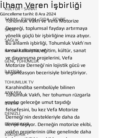
İlham Veren İşbirliği
KÜLTÜR - SANAT
Güncelleme tarihi:
8 Ara 2024
TARIM - TOHUM - GIDA - ÇEVRE
Tohumluk Vakfı ve Vefa Motorize 
Derneği, toplumsal faydayı artırmaya 
SPOR
yönelik güçlü bir işbirliğine imza atıyor. 
SAĞLIK
Bu anlamlı işbirliği, Tohumluk Vakfı’nın 
kırsal kalkınma, eğitim, kültür, sanat 
KAYNAK GELİŞTİRME
ve dayanışma projelerini, Vefa 
GENÇ TOHUMLUK
Motorize Derneği’nin lojistik gücü ve 
İLETİŞİM
organizasyon becerisiyle birleştiriyor.
TOHUMLUK TV
Karahindiba sembolüyle bilinen 
ANKARA
Tohumluk Vakfı, her tohumun rüzgarla 
yayılıp geleceğe umut taşıdığı 
BURSA
felsefesini, bu kez Vefa Motorize 
DENİZLİ
Derneği’nin destekleriyle daha da 
DİYARBAKIR
ileriye taşıyor. Derneğin motorize ekibi, 
vakfın projelerinin ülke genelinde daha 
ESKİŞEHİR