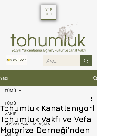
ME
NU
Yazı
TÜMÜ
TÜMÜ
Tohumluk Kanatlanıyor!
VAKIF
Tohumluk Vakfı ve Vefa
SOSYAL YARDIMLAŞMA
Motorize Derneği’nden
EĞİTİM