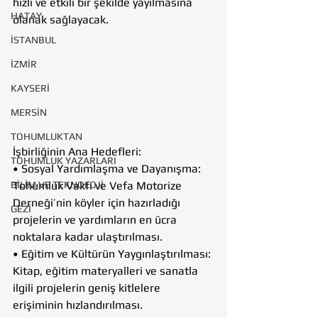
hızlı ve etkili bir şekilde yayılmasına 
HATAY
olanak sağlayacak.
İSTANBUL
İZMİR
KAYSERİ
MERSİN
TOHUMLUKTAN
İşbirliğinin Ana Hedefleri:
TOHUMLUK YAZARLARI
• Sosyal Yardımlaşma ve Dayanışma: 
BİLİM VE TEKNOLOJİ
Tohumluk Vakfı ve Vefa Motorize 
Derneği’nin köyler için hazırladığı 
GEZİ
projelerin ve yardımların en ücra 
noktalara kadar ulaştırılması.
• Eğitim ve Kültürün Yaygınlaştırılması: 
Kitap, eğitim materyalleri ve sanatla 
ilgili projelerin geniş kitlelere 
erişiminin hızlandırılması.