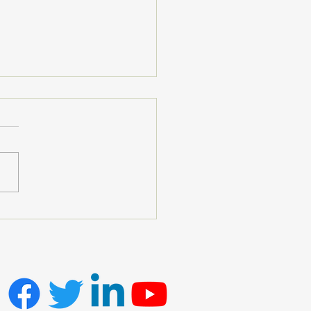
ldan Hayata” Projesi
miş’te Umut ve
kuyla Tamamlandı