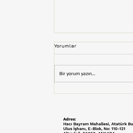
Yorumlar
Bir yorum yazın...
Tohumluk Vakfı’nın Çocuk
Kitabı “Uzay Efeler
Yolunda” Kültür ve Turizm
Bakanlığı Tarafından
Kütüphaneler İçin Satın
Adres:
Alındı
Hacı Bayram Mahallesi,
Atatürk Bu
Ulus İşhanı, E-Blok, No: 110-121