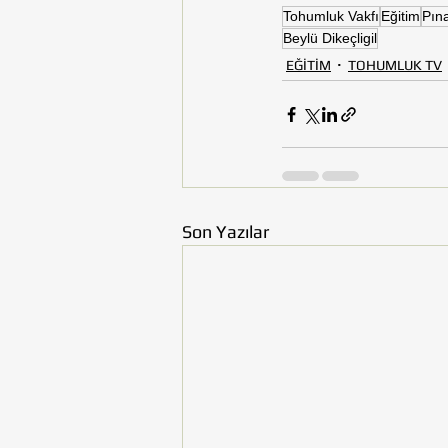
Tohumluk Vakfı
Eğitim
Pın
Beylü Dikeçligil
EĞİTİM
TOHUMLUK TV
Son Yazılar