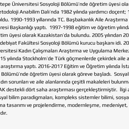
tepe Üniversitesi Sosyoloji Bölümü’nde öğretim üyesi olar
todoloji Anabilim Dalı’nda 1982 yılında yardımcı doçent; 
oldu. 1990-1993 yıllarında TC. Başbakanlık Aile Araştırm
resi Başkanlığı yaptı.  1997-1998 eğitim ve öğretim yılın
tim üyesi olarak Kazakistan’da bulundu. 2005 yılından 201
Edebiyat Fakültesi Sosyoloji Bölümü kurucu başkanı idi. 2
niversitesi Kadın Çalışmaları Araştırma ve Uygulama Merke
015 yılında Stockholm’de Türk göçmenlerde çekirdek aile a
 araştırma yaptı. 2016-2017 Eğitim ve Öğretim yılında İst
i Bölümü’nde öğretim üyesi olarak göreve başladı.  Sosyal 
adın sorunları ve aile alanlarında çeşitli makaleleri bulunm
destekli dört saha araştırması gerçekleştirmiştir.  İlgi a
syal bilim paradigmaları, kompleks sistemler bilimi, sosyal
rma tasarımı ve projelendirme, modernleşme, medeniyet, a
dır.