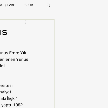
A - ÇEVRE
SPOR
ARA
BURSA
us
MERSİN
nus Emre Yılı 
üzenlenen Yunus 
l...   
sitesi 
maiyat 
i İlişki” 
 yaptı. 1982-