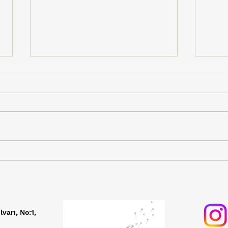
Hatay'da İpek Dokuma
“Oku
Kursu Sertifika Töreni
Öde
Gerçekleştirildi
Coş
lvarı, No:1,