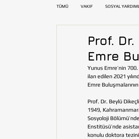
TÜMÜ
VAKIF
SOSYAL YARDIM
SAĞLIK
KAYNAK GELİŞTİRME
Prof. Dr
Emre Bu
DENİZLİ
DİYARBAKIR
E
Yunus Emre’nin 700.
ilan edilen 2021 yılı
TOHUMLUKTAN
TOHUMLUK Y
Emre Buluşmalarının 
Prof. Dr. Beylü Dikeçl
1949, Kahramanmaraş̧
Sosyoloji Bölümü’nde
Enstitüsü’nde asistan
konulu doktora tezin