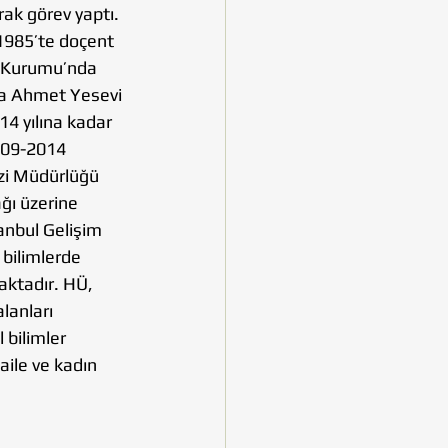
ak görev yaptı. 
1985’te doçent 
a Kurumu’nda 
da Ahmet Yesevi 
4 yılına kadar 
009-2014 
zi Müdürlüğü 
ğı üzerine 
anbul Gelişim 
bilimlerde 
aktadır. HÜ, 
lanları 
 bilimler 
ile ve kadın 