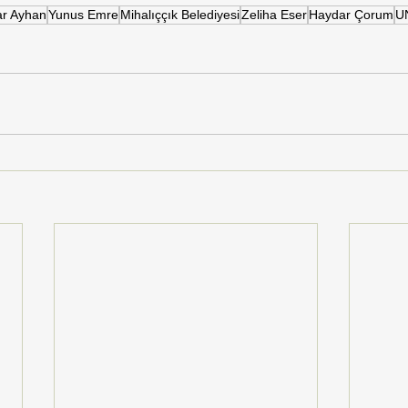
ar Ayhan
Yunus Emre
Mihalıççık Belediyesi
Zeliha Eser
Haydar Çorum
U