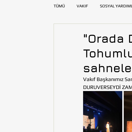
TÜMÜ
VAKIF
SOSYAL YARDIM
SAĞLIK
KAYNAK GELİŞTİRME
"Orada 
Tohumlu
DENİZLİ
DİYARBAKIR
E
sahnele
TOHUMLUKTAN
TOHUMLUK Y
Vakıf Başkanımız Sana
DURUVERSEYDİ ZAMAN’