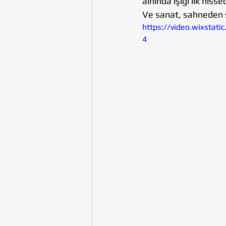
alnında ışığı ilk hiss
Ve sanat, sahneden s
https://video.wixsta
4