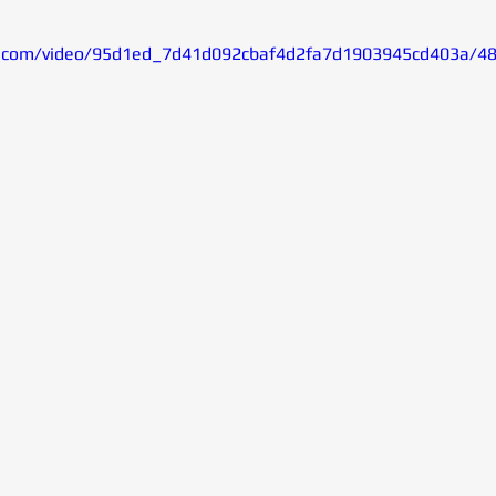
tic.com/video/95d1ed_7d41d092cbaf4d2fa7d1903945cd403a/4