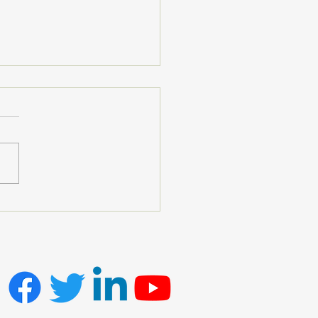
eli Köyü’nde Kültür,
tim ve Dayanışma:
iğin Coşkusu Çiftçi
le Türkiye’ye Ulaştı