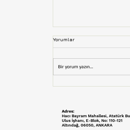
Yorumlar
Bir yorum yazın...
Tohumluk Vakfı’nın Çocuk
Kitabı “Uzay Efeler
Yolunda” Kültür ve Turizm
Bakanlığı Tarafından
Kütüphaneler İçin Satın
Adres:
Alındı
Hacı Bayram Mahallesi,
Atatürk Bu
Ulus İşhanı, E-Blok, No: 110-121
Altındağ, 06050, ANKARA