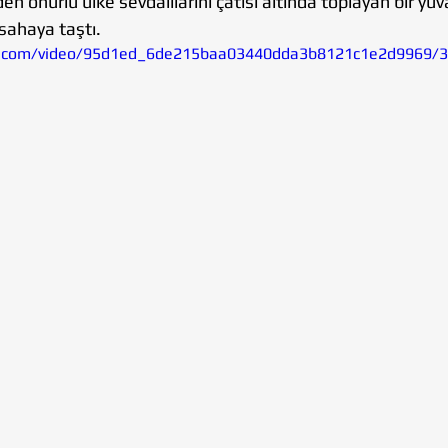
eden onurlu ülke sevdalılarını çatısı altında toplayan bir yuv
ahaya taştı.  
tic.com/video/95d1ed_6de215baa03440dda3b8121c1e2d9969/