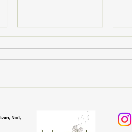
Tohumluk'un Sesi Dijital
Vişn
Müzik Marketlerde
Üre
Yükseliyor!
Şenl
TV i
lvarı, No:1,