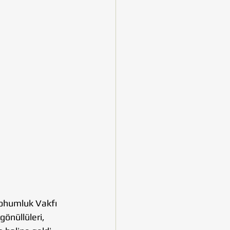
ohumluk Vakfı 
önüllüleri, 