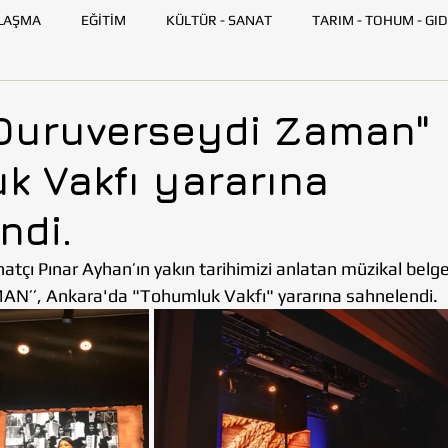
LAŞMA
EĞİTİM
KÜLTÜR - SANAT
TARIM - TOHUM - GID
GENÇ TOHUMLUK
İLETİŞİM
TOHUMLUK TV
ANK
Duruverseydi Zaman"
k Vakfı yararına
SKİŞEHİR
HATAY
İSTANBUL
İZMİR
KAYSERİ
ndi.
AZARLARI
BİLİM VE TEKNOLOJİ
GEZİ
tçı Pınar Ayhan’ın yakın tarihimizi anlatan müzikal belg
’, Ankara'da "Tohumluk Vakfı" yararına sahnelendi.  