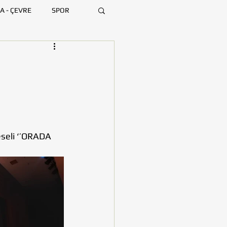
A - ÇEVRE
SPOR
ARA
BURSA
MERSİN
eseli ‘’ORADA 