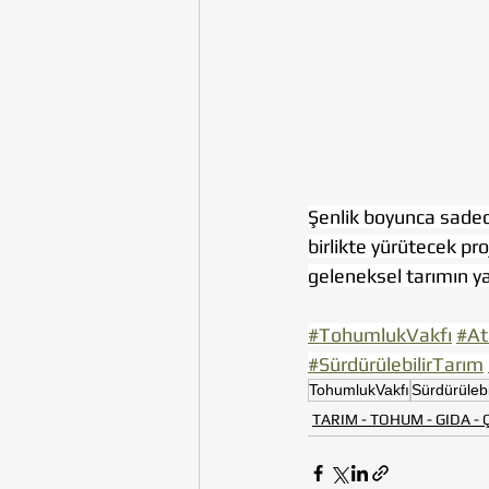
Şenlik boyunca sadec
birlikte yürütecek pro
geleneksel tarımın y
#TohumlukVakfı
#A
#SürdürülebilirTarım
TohumlukVakfı
Sürdürülebi
TARIM - TOHUM - GIDA -