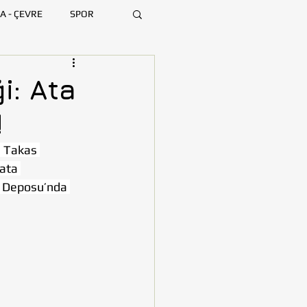
A - ÇEVRE
SPOR
ARA
BURSA
i: Ata
!
MERSİN
 Takas 
ata 
r Deposu’nda 