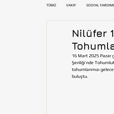
TÜMÜ
VAKIF
SOSYAL YARDIM
SAĞLIK
KAYNAK GELİŞTİRME
Nilüfer 
Tohumla
DENİZLİ
DİYARBAKIR
E
16 Mart 2025 Pazar g
Şenliği’nde Tohumluk 
TOHUMLUKTAN
TOHUMLUK Y
tohumlarımızı gelece
buluştu.