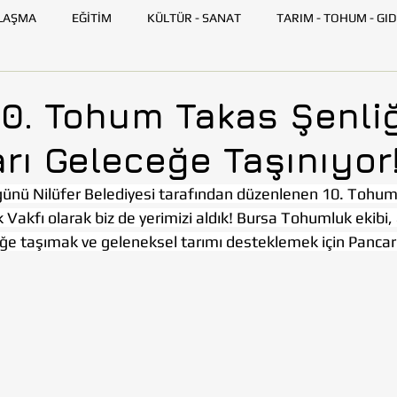
LAŞMA
EĞİTİM
KÜLTÜR - SANAT
TARIM - TOHUM - GID
GENÇ TOHUMLUK
İLETİŞİM
TOHUMLUK TV
ANK
10. Tohum Takas Şenliğ
rı Geleceğe Taşınıyor
SKİŞEHİR
HATAY
İSTANBUL
İZMİR
KAYSERİ
ünü Nilüfer Belediyesi tarafından düzenlenen 10. Tohum
Vakfı olarak biz de yerimizi aldık! Bursa Tohumluk ekibi, 
AZARLARI
BİLİM VE TEKNOLOJİ
GEZİ
ğe taşımak ve geleneksel tarımı desteklemek için Panca