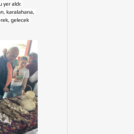
 yer aldı: 
n, karalahana, 
rek, gelecek 