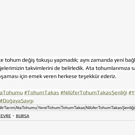
e tohum değiş tokuşu yapmadık; aynı zamanda yeni bağla
jelerimizin takvimlerini de belirledik. Ata tohumlarımıza s
aşaması için emek veren herkese teşekkür ederiz.
taTohumu
#TohumTakas
#NilüferTohumTakasŞenliği
#Y
#DoğayaSaygı
lirTarım
AtaTohumu
YerelTohum
TohumTakas
NilüferTohumTakasŞenliği
 ÇEVRE
BURSA