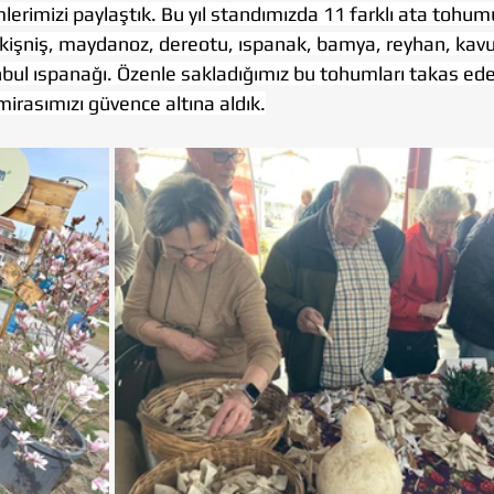
mlerimizi paylaştık. Bu yıl standımızda 11 farklı ata tohumu
, kişniş, maydanoz, dereotu, ıspanak, bamya, reyhan, kavu
bul ıspanağı. Özenle sakladığımız bu tohumları takas ede
 mirasımızı güvence altına aldık.