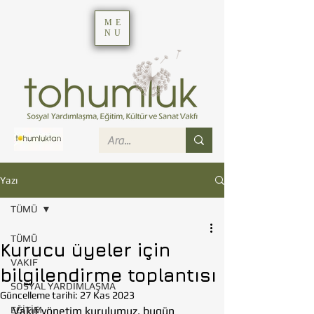
ME
NU
Yazı
TÜMÜ
TÜMÜ
Kurucu üyeler için
VAKIF
bilgilendirme toplantısı
SOSYAL YARDIMLAŞMA
Güncelleme tarihi:
27 Kas 2023
EĞİTİM
Vakıf yönetim kurulumuz, bugün 