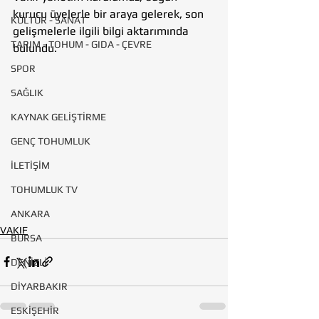
kurucu üyelerle bir araya gelerek, son 
KÜLTÜR - SANAT
gelişmelerle ilgili bilgi aktarımında 
TARIM - TOHUM - GIDA - ÇEVRE
bulundu.
SPOR
SAĞLIK
KAYNAK GELİŞTİRME
GENÇ TOHUMLUK
İLETİŞİM
TOHUMLUK TV
ANKARA
VAKIF
BURSA
DENİZLİ
DİYARBAKIR
ESKİŞEHİR