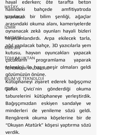
hayal ederken; öte tarafta beton 
HATAY
halindeki bahçede amfitiyatroda 
yapılacak bir bilim şenliği, ağaçlar 
İSTANBUL
arasındaki okuma alanı, kameriyelerde 
İZMİR
oynanacak zekâ oyunları hayali bizleri 
KAYSERİ
heyecanlandırdı. Arpa ekilecek tarla, 
ağıl yapılacak bahçe, 3D yazıcılarla yem 
MERSİN
kutusu, hayvan oyuncakları yapacak 
TOHUMLUKTAN
çocukların programlama yaparak 
teknoloji ile haşır neşir olmaları geldi 
TOHUMLUK YAZARLARI
gözümüzün önüne. 
BİLİM VE TEKNOLOJİ
Kütüphaneyi ziyaret ederek bağışçımız 
Şafak Çivici’nin gönderdiği okuma 
GEZİ
taburelerini kütüphaneye yerleştirdik. 
Bağışçımızdan eskiyen sandalye ve 
minderleri de yenileme sözü geldi.  
Rengârenk okuma köşelerine bir de 
“Okuyan Atatürk” köşesi yaptırma sözü 
verdik. 