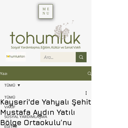
ME
NU
Yazı
TÜMÜ
TÜMÜ
Kayseri'de Yahyalı Şehit
VAKIF
Mustafa Aydın Yatılı
SOSYAL YARDIMLAŞMA
Bölge Ortaokulu’nu
EĞİTİM