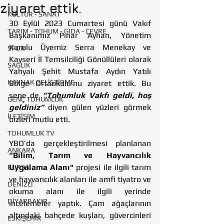
ziyaret ettik.
KÜLTÜR - SANAT
30 Eylül 2023 Cumartesi günü Vakıf 
TARIM - TOHUM - GIDA - ÇEVRE
Başkanımız Pınar Ayhan, Yönetim 
Kurulu Üyemiz Serra Menekay ve 
SPOR
Kayseri İl Temsilciliği Gönüllüleri olarak 
SAĞLIK
Yahyalı Şehit Mustafa Aydın Yatılı 
KAYNAK GELİŞTİRME
Bölge Ortaokulu’nu ziyaret ettik. Bu 
sene de 
“Tohumluk Vakfı geldi, hoş 
GENÇ TOHUMLUK
geldiniz”
 diyen gülen yüzleri görmek 
İLETİŞİM
bizleri mutlu etti.
TOHUMLUK TV
YBO’da gerçekleştirilmesi planlanan 
ANKARA
“Bilim, Tarım ve Hayvancılık 
Uygulama Alanı"
 projesi ile ilgili tarım 
BURSA
ve hayvancılık alanları ile amfi tiyatro ve 
DENİZLİ
okuma alanı ile ilgili yerinde 
DİYARBAKIR
incelemeler yaptık. Çam ağaçlarının 
altındaki bahçede kuşları, güvercinleri 
ESKİŞEHİR