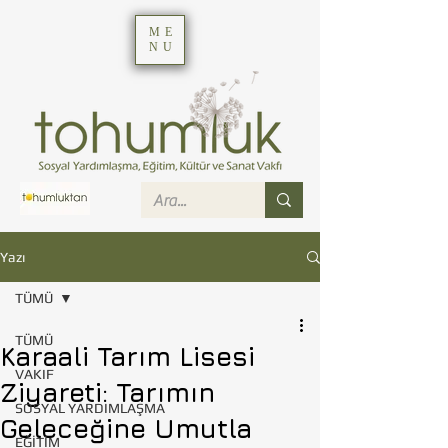
ME
NU
Yazı
TÜMÜ
TÜMÜ
Karaali Tarım Lisesi
VAKIF
Ziyareti: Tarımın
SOSYAL YARDIMLAŞMA
Geleceğine Umutla
EĞİTİM