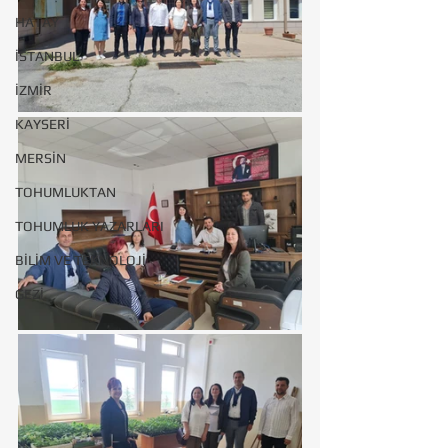
HATAY
İSTANBUL
İZMİR
KAYSERİ
MERSİN
TOHUMLUKTAN
TOHUMLUK YAZARLARI
BİLİM VE TEKNOLOJİ
GEZİ