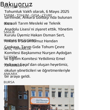
Bakıyoruz
KÜLTÜR - SANAT
Tohumluk Vakfı olarak, 6 Mayıs 2025 
TARIM - TOHUM - GIDA - ÇEVRE
tarihinde, Ankara Gölbaşı’nda bulunan 
Karaali Tarım Mesleki ve Teknik 
SPOR
Anadolu Lisesi’ni ziyaret ettik. Yönetim 
SAĞLIK
Kurulu Üyemiz Hakan Osman Sert, 
KAYNAK GELİŞTİRME
Ankara İl Sorumlumuz Handan 
Çankaya, Tarım Gıda Tohum Çevre 
GENÇ TOHUMLUK
Komitesi Başkanımız Nurşen Aydoğan 
İLETİŞİM
ve Eğitim Komitesi Yetkilimiz Emel 
Yelkenci Saral’dan oluşan heyetimiz, 
TOHUMLUK TV
okulun yöneticileri ve öğretmenleriyle 
ANKARA
bir araya geldi.
BURSA
DENİZLİ
DİYARBAKIR
ESKİŞEHİR