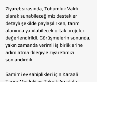
Ziyaret sırasında, Tohumluk Vakfı 
olarak sunabileceğimiz destekler 
detaylı şekilde paylaşılırken, tarım 
alanında yapılabilecek ortak projeler 
değerlendirildi. Görüşmelerin sonunda, 
yakın zamanda verimli iş birliklerine 
adım atma dileğiyle ziyaretimizi 
sonlandırdık.
Samimi ev sahiplikleri için Karaali 
Tarım Mesleki ve Teknik Anadolu 
Lisesi yönetimine ve tüm 
öğretmenlerine gönülden teşekkür 
ediyoruz. Tarımı yalnızca ekonomik bir 
faaliyet değil, aynı zamanda kırsalda 
kalkınmanın temel taşı olarak gören 
anlayışımızla, bu güzel okulda 
gençlerle birlikte umut yeşertmeye 