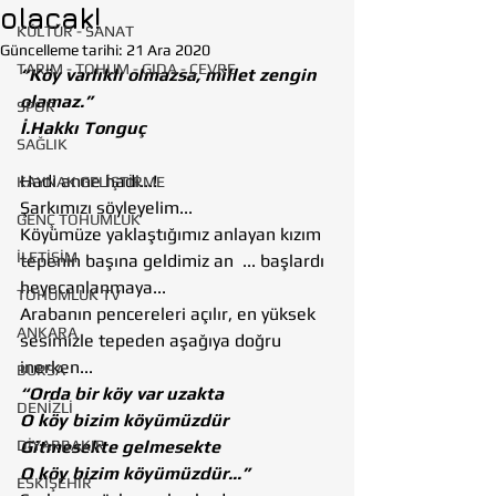
olacak!
KÜLTÜR - SANAT
Güncelleme tarihi:
21 Ara 2020
TARIM - TOHUM - GIDA - ÇEVRE
“Köy varlıklı olmazsa, millet zengin 
olamaz.” 
SPOR
İ.Hakkı Tonguç
SAĞLIK
Hadi anne hadi...!
KAYNAK GELİŞTİRME
Şarkımızı söyleyelim...
GENÇ TOHUMLUK
Köyümüze yaklaştığımız anlayan kızım 
İLETİŞİM
tepenin başına geldimiz an  ... başlardı 
heyecanlanmaya...
TOHUMLUK TV
Arabanın pencereleri açılır, en yüksek 
ANKARA
sesimizle tepeden aşağıya doğru 
inerken... 
BURSA
“Orda bir köy var uzakta
DENİZLİ
O köy bizim köyümüzdür 
DİYARBAKIR
Gitmesekte gelmesekte 
O köy bizim köyümüzdür...”
ESKİŞEHİR