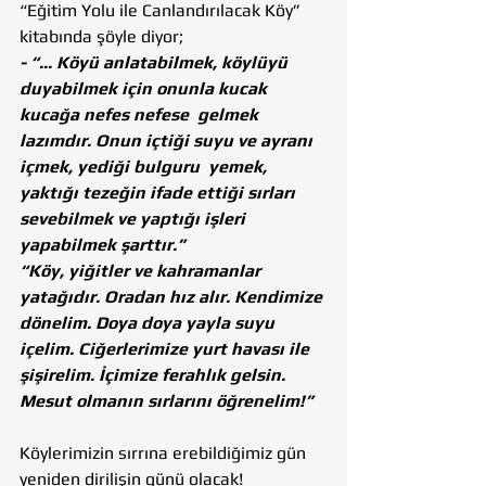
“Eğitim Yolu ile Canlandırılacak Köy” 
kitabında şöyle diyor;
- “... Köyü anlatabilmek, köylüyü 
duyabilmek için onunla kucak 
kucağa nefes nefese  gelmek 
lazımdır. Onun içtiği suyu ve ayranı 
içmek, yediği bulguru  yemek, 
yaktığı tezeğin ifade ettiği sırları 
sevebilmek ve yaptığı işleri 
yapabilmek şarttır.”
“Köy, yiğitler ve kahramanlar 
yatağıdır. Oradan hız alır. Kendimize 
dönelim. Doya doya yayla suyu 
içelim. Ciğerlerimize yurt havası ile 
şişirelim. İçimize ferahlık gelsin. 
Mesut olmanın sırlarını öğrenelim!”
Köylerimizin sırrına erebildiğimiz gün 
yeniden dirilişin günü olacak! 