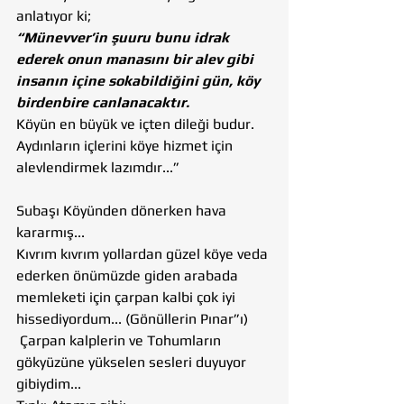
anlatıyor ki;
“Münevver’in şuuru bunu idrak 
ederek onun manasını bir alev gibi 
insanın içine sokabildiğini gün, köy 
birdenbire canlanacaktır.
Köyün en büyük ve içten dileği budur. 
Aydınların içlerini köye hizmet için 
alevlendirmek lazımdır...”
Subaşı Köyünden dönerken hava 
kararmış...
Kıvrım kıvrım yollardan güzel köye veda 
ederken önümüzde giden arabada 
memleketi için çarpan kalbi çok iyi 
hissediyordum... (Gönüllerin Pınar”ı)
 Çarpan kalplerin ve Tohumların 
gökyüzüne yükselen sesleri duyuyor 
gibiydim...