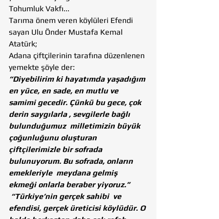
Tohumluk Vakfı...
Tarıma önem veren köylüleri Efendi 
sayan Ulu Önder Mustafa Kemal 
Atatürk;
Adana çiftçilerinin tarafına düzenlenen 
yemekte şöyle der:
“Diyebilirim ki hayatımda yaşadığım 
en yüce, en sade, en mutlu ve 
samimi gecedir. Çünkü bu gece, çok 
derin saygılarla , sevgilerle bağlı 
bulunduğumuz  milletimizin büyük  
çoğunluğunu oluşturan 
çiftçilerimizle bir sofrada 
bulunuyorum. Bu sofrada, onların 
emekleriyle  meydana gelmiş 
ekmeği onlarla beraber yiyoruz.”
 “Türkiye’nin gerçek sahibi  ve 
efendisi, gerçek üreticisi köylüdür. O 