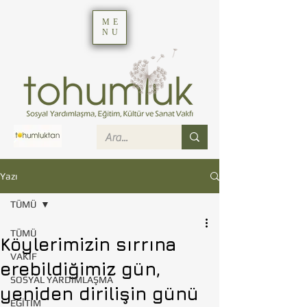
ME
NU
Yazı
TÜMÜ
TÜMÜ
Köylerimizin sırrına
VAKIF
erebildiğimiz gün,
SOSYAL YARDIMLAŞMA
yeniden dirilişin günü
EĞİTİM