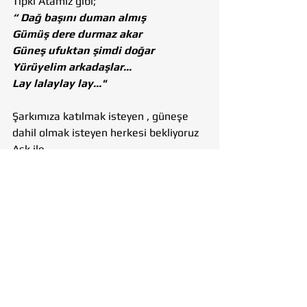
Tıpkı Atamız gibi;
“ Dağ başını duman almış 
Gümüş dere durmaz akar
Güneş ufuktan şimdi doğar 
Yürüyelim arkadaşlar...
Lay lalaylay lay..."
Şarkımıza katılmak isteyen , güneşe 
dahil olmak isteyen herkesi bekliyoruz 
Aşk ile...
Hatice Sarıaltın
19.12.2020
Ankara