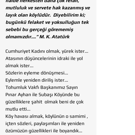
halde herkesten daha çok refah, 
mutluluk ve servete hak kazanmış ve 
layık olan köylüdür.  Diyebilirim ki; 
bugünkü felaket ve yoksulluğun tek 
sebebi bu gerçeği görememiş 
olmamızdır....” M. K. Atatürk
Cumhuriyet Kadını olmak, yürek ister...
Atasının düşüncelerinin idraki ile yol 
almak ister...
Sözlerin eyleme dönüşmesi...
Eylemle yeniden diriliş ister...
Tohumluk Vakfı Başkanımız Sayın 
Pınar Ayhan ile Subaşı Köyünde bu 
güzelliklere şahit  olmak beni de çok 
mutlu etti...
Köy havası almak, köylünün o samimi , 
içten sözleri, paylaşımları ile yeniden 
özümüzün güzellikleri ile boyandık...