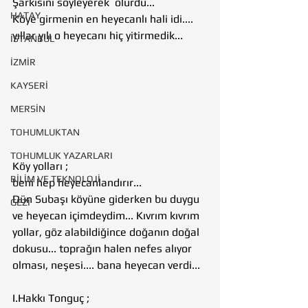
Şarkısını söyleyerek  olurdu... 
HATAY
Köye girmenin en heyecanlı hali idi....
yıllar yılı o heyecanı hiç yitirmedik...
İSTANBUL
İZMİR
KAYSERİ
MERSİN
TOHUMLUKTAN
TOHUMLUK YAZARLARI
Köy yolları ;
BİLİM VE TEKNOLOJİ
beni hep heyecanlandırır...
Dün Subaşı köyüne giderken bu duygu 
GEZİ
ve heyecan içimdeydim... Kıvrım kıvrım 
yollar, göz alabildiğince doğanın doğal 
dokusu... toprağın halen nefes alıyor 
olması, neşesi.... bana heyecan verdi... 
I.Hakkı Tonguç ;