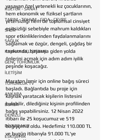
yaşayan özel yetenekli kız çocuklarının, 
KÜLTÜR - SANAT
hem ekonomik ve fiziksel şartların 
TARIM - TOHUM - GIDA - ÇEVRE
yetersizliği hem de toplumsal cinsiyet 
eşitsizliği sebebiyle mahrum kaldıkları 
SPOR
spor etkinliklerinden faydalanmalarını 
SAĞLIK
sağlamak ve özgür, dengeli, çağdaş bir 
toplumda, başarıya giden yolda 
KAYNAK GELİŞTİRME
önlerini açmak için adım adım iyilik 
GENÇ TOHUMLUK
peşinde koşacağız. 
İLETİŞİM
Maraton İzmir için online bağış süreci 
TOHUMLUK TV
başladı. Bağlantıda bu proje için 
ANKARA
kaynak yaratacak kişilerin listesini 
bulabilir, dilediğiniz kişinin profilinden 
BURSA
bağış yapabilirsiniz. 12 Nisan 2022 
DENİZLİ
itibarı ile 25 koşucumuz ve 519 
DİYARBAKIR
bağışçımız oldu. Hedefimiz 110.000 TL 
ve bugün itibarıyla 91.000 TL'ye 
ESKİŞEHİR