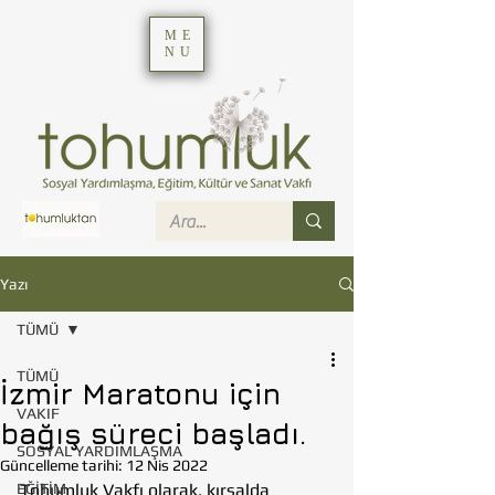
ME
NU
Yazı
TÜMÜ
TÜMÜ
İzmir Maratonu için
VAKIF
bağış süreci başladı.
SOSYAL YARDIMLAŞMA
Güncelleme tarihi:
12 Nis 2022
EĞİTİM
Tohumluk Vakfı olarak, kırsalda 