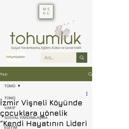
ME
NU
Yazı
TÜMÜ
TÜMÜ
İzmir Vişneli Köyünde
VAKIF
çocuklara yönelik
SOSYAL YARDIMLAŞMA
“Kendi Hayatının Lideri
EĞİTİM