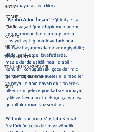
yaşatmaya söz verdiler.
HATAY
İSTANBUL
“Benim Adım İnsan”
 eğitimiyle ise, 
içinde yaşadığımız toplumun önemli 
İZMİR
sorunlarından biri olan toplumsal 
KAYSERİ
cinsiyet eşitliği nedir ve farkında 
MERSİN
olursak hayatımızda neler değişebilir; 
dilde, renklerde, kıyafetlerde, 
TOHUMLUKTAN
mesleklerde eşitlik nasıl olabilir 
TOHUMLUK YAZARLARI
konuları konuşularak, çocuklarımız 
gerçek kişilerin hikayelerini dinlediler 
BİLİM VE TEKNOLOJİ
ve hayali olanın hayatı olur diyerek, 
GEZİ
ülkemizin geleceğine katkı sunmaya, 
iyilik ve fayda üretmek için çalışmaya 
gönüllülerimize söz verdiler.
Eğitimin sonunda Mustafa Kemal 
Atatürk’ün çocuklarımıza yönelik 