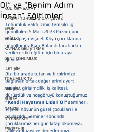
Ol” ve “Benim Adım
KÜLTÜR - SANAT
İnsan” Eğitimleri
TARIM - TOHUM - GIDA - ÇEVRE
Tohumluk Vakfı İzmir Temsilciliği 
SPOR
gönüllüleri 5 Mart 2023 Pazar günü 
Kemalpaşa Vişneli Köyü çocuklarına 
SAĞLIK
gönüllümüz Esra Balandı tarafından 
KAYNAK GELİŞTİRME
verilecek iki eğitim için bir araya 
GENÇ TOHUMLUK
geldiler.
İLETİŞİM
Bizi bir arada tutan ve birbirimize 
TOHUMLUK TV
bağlayan ortak değerlerimiz yurt 
sevgisi, girişimcilik, iş kalitesi, 
ANKARA
dürüstlük ve hoşgörüyü konuştuğumuz 
BURSA
“Kendi Hayatının Lideri Ol”
 semineri, 
DENİZLİ
Vişneli Köyünün güzel çocukları ile 
paylaşıldı. Seminer sonunda 
DİYARBAKIR
çocuklarımız her gün kitap okumaya, 
ESKİŞEHİR
iyilik yapmaya ve değerlerimizi 