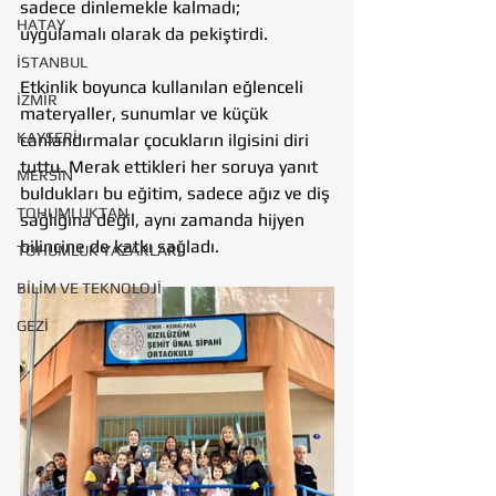
sadece dinlemekle kalmadı; 
HATAY
uygulamalı olarak da pekiştirdi.
İSTANBUL
Etkinlik boyunca kullanılan eğlenceli 
İZMİR
materyaller, sunumlar ve küçük 
KAYSERİ
canlandırmalar çocukların ilgisini diri 
tuttu. Merak ettikleri her soruya yanıt 
MERSİN
buldukları bu eğitim, sadece ağız ve diş 
TOHUMLUKTAN
sağlığına değil, aynı zamanda hijyen 
bilincine de katkı sağladı.
TOHUMLUK YAZARLARI
BİLİM VE TEKNOLOJİ
GEZİ