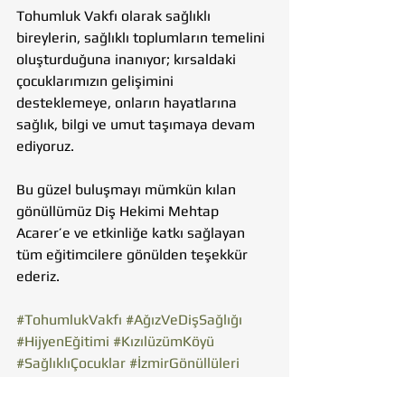
Tohumluk Vakfı olarak sağlıklı 
bireylerin, sağlıklı toplumların temelini 
oluşturduğuna inanıyor; kırsaldaki 
çocuklarımızın gelişimini 
desteklemeye, onların hayatlarına 
sağlık, bilgi ve umut taşımaya devam 
ediyoruz.
Bu güzel buluşmayı mümkün kılan 
gönüllümüz Diş Hekimi Mehtap 
Acarer’e ve etkinliğe katkı sağlayan 
tüm eğitimcilere gönülden teşekkür 
ederiz.
#TohumlukVakfı
#AğızVeDişSağlığı
#HijyenEğitimi
#KızılüzümKöyü
#SağlıklıÇocuklar
#İzmirGönüllüleri
#KırsaldaEğitim
#GönüllülükleDeğişim