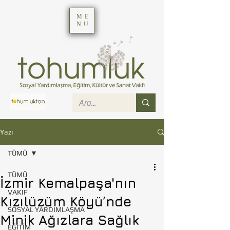
ME
NU
Yazı
TÜMÜ
TÜMÜ
İzmir Kemalpaşa'nın
VAKIF
Kızılüzüm Köyü’nde
SOSYAL YARDIMLAŞMA
Minik Ağızlara Sağlık
EĞİTİM