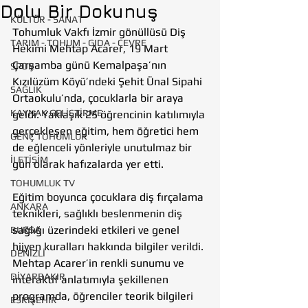
Dolu Bir Dokunuş
KÜLTÜR - SANAT
Tohumluk Vakfı İzmir gönüllüsü Diş 
TARIM - TOHUM - GIDA - ÇEVRE
Hekimi Mehtap Acarer, 19 Mart 
Çarşamba günü Kemalpaşa’nın 
SPOR
Kızılüzüm Köyü’ndeki Şehit Ünal Sipahi 
SAĞLIK
Ortaokulu’nda, çocuklarla bir araya 
KAYNAK GELİŞTİRME
geldi. Yaklaşık 25 öğrencinin katılımıyla 
gerçekleşen eğitim, hem öğretici hem 
GENÇ TOHUMLUK
de eğlenceli yönleriyle unutulmaz bir 
İLETİŞİM
gün olarak hafızalarda yer etti.
TOHUMLUK TV
Eğitim boyunca çocuklara diş fırçalama 
ANKARA
teknikleri, sağlıklı beslenmenin diş 
sağlığı üzerindeki etkileri ve genel 
BURSA
hijyen kuralları hakkında bilgiler verildi. 
DENİZLİ
Mehtap Acarer’in renkli sunumu ve 
DİYARBAKIR
interaktif anlatımıyla şekillenen 
programda, öğrenciler teorik bilgileri 
ESKİŞEHİR