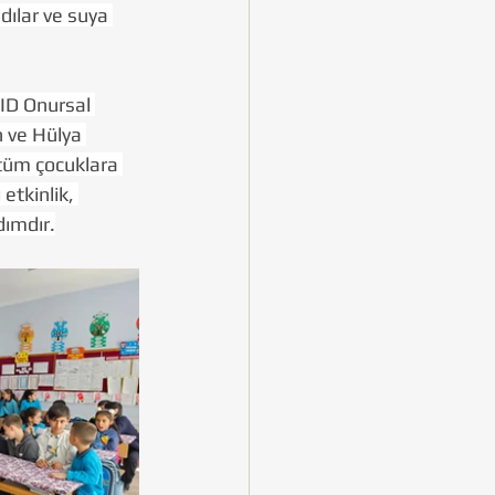
dılar ve suya 
CID Onursal 
 ve Hülya 
 tüm çocuklara 
etkinlik, 
dımdır.