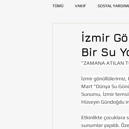
TÜMÜ
VAKIF
SOSYAL YARDIM
SAĞLIK
KAYNAK GELİŞTİRME
İzmir G
Bir Su Y
DENİZLİ
DİYARBAKIR
E
"ZAMANA ATILAN T
TOHUMLUKTAN
TOHUMLUK Y
İzmir gönüllülerimiz,
Mart "Dünya Su Günü"
Sunumu, İzmir temsil
Hüseyin Gündoğdu inte
Etkinlikte çocuklara 
sunumlar yapıldı. Öze