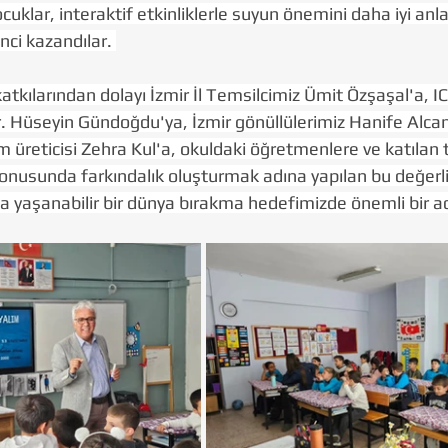
uklar, interaktif etkinliklerle suyun önemini daha iyi anla
nci kazandılar. 
katkılarından dolayı İzmir İl Temsilcimiz Ümit Özşaşal'a, I
. Hüseyin Gündoğdu'ya, İzmir gönüllülerimiz Hanife Alcan
m üreticisi Zehra Kul'a, okuldaki öğretmenlere ve katılan
onusunda farkındalık oluşturmak adına yapılan bu değerli 
a yaşanabilir bir dünya bırakma hedefimizde önemli bir a