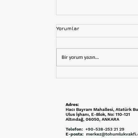
Yorumlar
Bir yorum yazın...
Tohumluk Vakfı’nın Çocuk
Kitabı “Uzay Efeler
Yolunda” Kültür ve Turizm
Bakanlığı Tarafından
Kütüphaneler İçin Satın
Adres:
Alındı
Hacı Bayram Mahallesi,
Atatürk Bu
Ulus İşhanı, E-Blok, No: 110-121
Altındağ, 06050, ANKARA
Telefon:
+90-538-253 21 29
E-posta:
merkez@tohumlukvakfi.