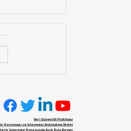
mluk Vakfı İzmir
üllülerinden Gödence
ımsal Kalkınma
eratifi’ne Ziyaret
Veri Güvenliği Politikası
erin Korunması ve İşlenmesi Aydınlatma Metni
rilerin İşlenmesi Konusunda Açık Rıza Beyanı