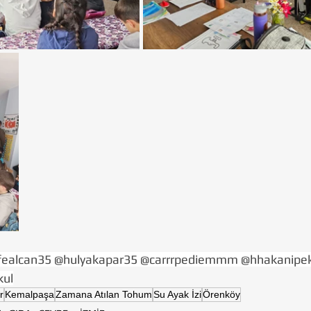
fealcan35 @hulyakapar35 @carrrpediemmm @hhakanipek
kul
r
Kemalpaşa
Zamana Atılan Tohum
Su Ayak İzi
Örenköy