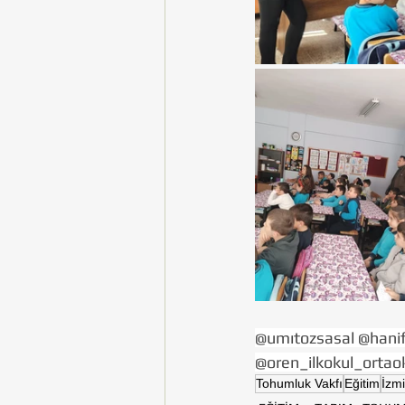
@umıtozsasal @hani
@oren_ilkokul_ortao
Tohumluk Vakfı
Eğitim
İzmi