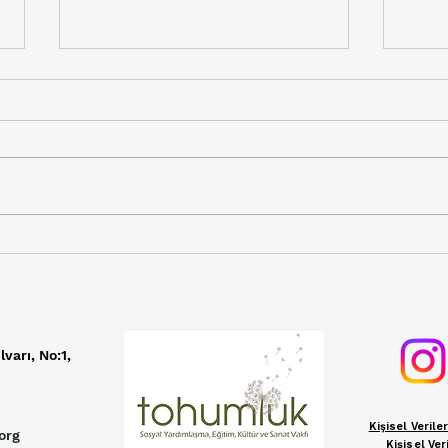
Vişneli Köyü’nde Kültür,
Tohu
Üretim ve Dayanışma:
Gön
Şenliğin Coşkusu Çiftçi
Tar
TV ile Türkiye’ye Ulaştı
Koop
lvarı, No:1,
Kişisel Veril
org
Kişisel Ve