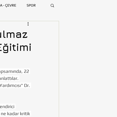
A - ÇEVRE
SPOR
ARA
BURSA
ulmaz
Eğitimi
MERSİN
kapsamında, 22 
lattılar. 
ardımcısı" Dr. 
ndirici 
ne kadar kritik 