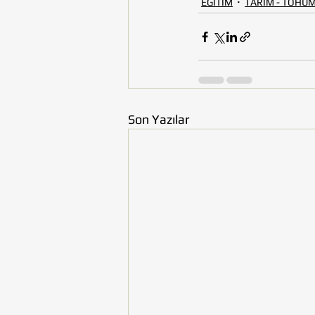
EĞİTİM
TARIM - TOHUM 
Son Yazılar