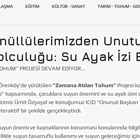
LAŞMA
EĞİTİM
KÜLTÜR - SANAT
TARIM - TOHUM - GID
GENÇ TOHUMLUK
İLETİŞİM
TOHUMLUK TV
ANK
önüllülerimizden Unut
olculuğu: Su Ayak İzi 
SKİŞEHİR
HATAY
İSTANBUL
İZMİR
KAYSERİ
OHUM" PROJESİ DEVAM EDİYOR...
AZARLARI
BİLİM VE TEKNOLOJİ
GEZİ
 Örenköy'de yürütülen 
"Zamana Atılan Tohum"
 Projesi 
 kapsamında, çocuklara suyun önemini ve su ayak izini an
cimiz Ümit Özşaşal ve konuğumuz ICID "Onursal Başkan Y
raktif bir şekilde gerçekleştirdi. 
suyun önemi ve kaynaklarının korunması konularında bilgile
llikle suyun tasarruflu kullanımı ve suyun geleceğimiz için 