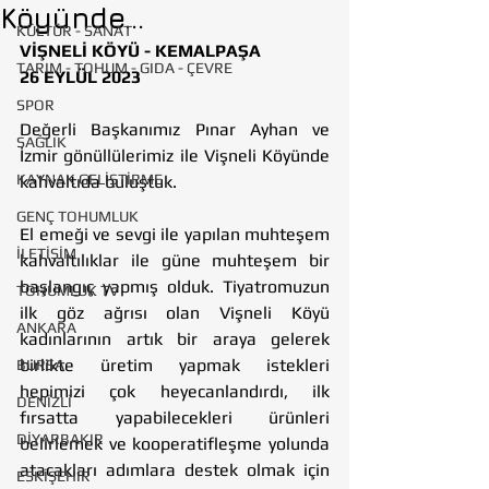
Köyünde...
KÜLTÜR - SANAT
VİŞNELİ KÖYÜ - KEMALPAŞA
TARIM - TOHUM - GIDA - ÇEVRE
26 EYLÜL 2023
SPOR
Değerli Başkanımız Pınar Ayhan ve 
SAĞLIK
İzmir gönüllülerimiz ile Vişneli Köyünde 
KAYNAK GELİŞTİRME
kahvaltıda buluştuk. 
GENÇ TOHUMLUK
El emeği ve sevgi ile yapılan muhteşem 
İLETİŞİM
kahvaltılıklar ile güne muhteşem bir 
başlangıç yapmış olduk. Tiyatromuzun 
TOHUMLUK TV
ilk göz ağrısı olan Vişneli Köyü 
ANKARA
kadınlarının artık bir araya gelerek 
birlikte üretim yapmak istekleri 
BURSA
hepimizi çok heyecanlandırdı, ilk 
DENİZLİ
fırsatta yapabilecekleri ürünleri 
DİYARBAKIR
belirlemek ve kooperatifleşme yolunda 
atacakları adımlara destek olmak için 
ESKİŞEHİR