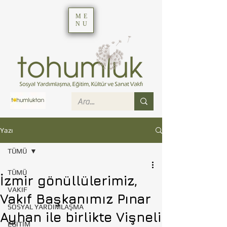
ME
NU
Yazı
TÜMÜ
TÜMÜ
İzmir gönüllülerimiz,
VAKIF
Vakıf Başkanımız Pınar
SOSYAL YARDIMLAŞMA
Ayhan ile birlikte Vişneli
EĞİTİM