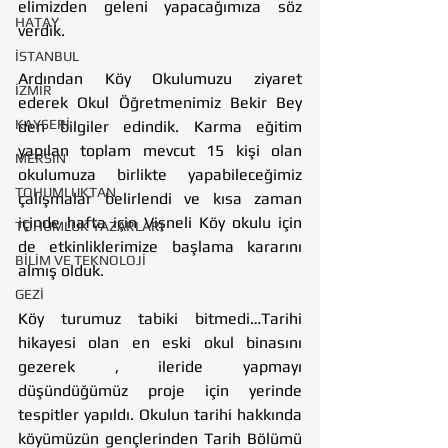
elimizden geleni yapacağımıza söz 
HATAY
verdik.
İSTANBUL
Ardından Köy Okulumuzu ziyaret 
İZMİR
ederek Okul Öğretmenimiz Bekir Bey 
KAYSERİ
den bilgiler edindik. Karma eğitim 
yapılan toplam mevcut 15 kişi olan 
MERSİN
okulumuza birlikte yapabileceğimiz 
TOHUMLUKTAN
çalışmalar belirlendi ve kısa zaman 
içinde hafta için Vişneli Köy okulu için 
TOHUMLUK YAZARLARI
de etkinliklerimize başlama kararını 
BİLİM VE TEKNOLOJİ
almış olduk.
GEZİ
Köy turumuz tabiki bitmedi…Tarihi 
hikayesi olan en eski okul binasını 
gezerek , ileride yapmayı 
düşündüğümüz proje için yerinde 
tespitler yapıldı. Okulun tarihi hakkında 
köyümüzün gençlerinden Tarih Bölümü 