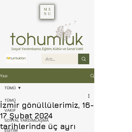
ME
NU
Yazı
TÜMÜ
TÜMÜ
İzmir gönüllülerimiz, 16-
VAKIF
17 Şubat 2024
SOSYAL YARDIMLAŞMA
tarihlerinde üç ayrı
EĞİTİM