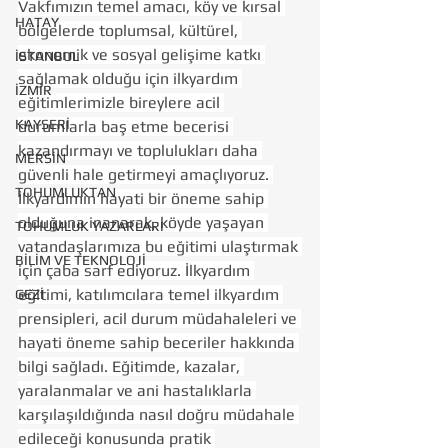
Vakfımızın temel amacı, köy ve kırsal 
HATAY
bölgelerde toplumsal, kültürel, 
ekonomik ve sosyal gelişime katkı 
İSTANBUL
sağlamak olduğu için ilkyardım 
İZMİR
eğitimlerimizle bireylere acil 
KAYSERİ
durumlarla baş etme becerisi 
kazandırmayı ve toplulukları daha 
MERSİN
güvenli hale getirmeyi amaçlıyoruz. 
TOHUMLUKTAN
İlkyardımın hayati bir öneme sahip 
olduğuna inanarak, köyde yaşayan 
TOHUMLUK YAZARLARI
vatandaşlarımıza bu eğitimi ulaştırmak 
BİLİM VE TEKNOLOJİ
için çaba sarf ediyoruz. İlkyardım 
eğitimi, katılımcılara temel ilkyardım 
GEZİ
prensipleri, acil durum müdahaleleri ve 
hayati öneme sahip beceriler hakkında 
bilgi sağladı. Eğitimde, kazalar, 
yaralanmalar ve ani hastalıklarla 
karşılaşıldığında nasıl doğru müdahale 
edileceği konusunda pratik 