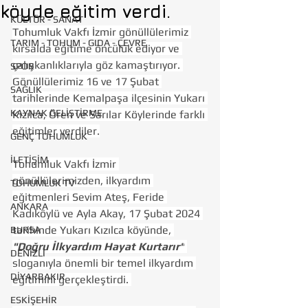
köyde eğitim verdi.
KÜLTÜR - SANAT
Tohumluk Vakfı İzmir gönüllülerimiz 
TARIM - TOHUM - GIDA - ÇEVRE
kırsalda eğitime öncülük ediyor ve 
çalışkanlıklarıyla göz kamaştırıyor. 
SPOR
Gönüllülerimiz 16 ve 17 Şubat 
SAĞLIK
tarihlerinde Kemalpaşa ilçesinin Yukarı 
KAYNAK GELİŞTİRME
Kızılca, Ören ve Sarılar Köylerinde farklı 
eğitimler verdiler.
GENÇ TOHUMLUK
İLETİŞİM
Tohumluk Vakfı İzmir 
gönüllülerimizden, ilkyardım 
TOHUMLUK TV
eğitmenleri Sevim Ateş, Feride 
ANKARA
Kadıköylü ve Ayla Akay, 17 Şubat 2024 
tarihinde Yukarı Kızılca köyünde, 
BURSA
"Doğru İlkyardım Hayat Kurtarır"
DENİZLİ
sloganıyla önemli bir temel ilkyardım 
DİYARBAKIR
eğitimini gerçekleştirdi. 
ESKİŞEHİR