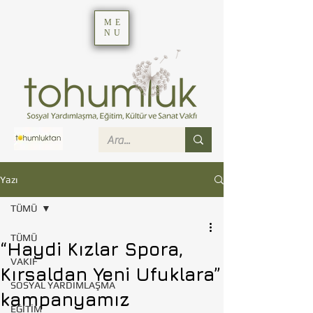
ME
NU
Yazı
TÜMÜ
TÜMÜ
“Haydi Kızlar Spora,
VAKIF
Kırsaldan Yeni Ufuklara”
SOSYAL YARDIMLAŞMA
kampanyamız
EĞİTİM