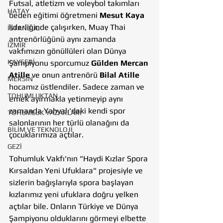
Futsal, atletizm ve voleybol takımları 
HATAY
beden eğitimi öğretmeni 
Mesut Kaya
liderliğinde çalışırken, Muay Thai 
İSTANBUL
antrenörlüğünü aynı zamanda 
İZMİR
vakfımızın gönüllüleri olan Dünya 
KAYSERİ
Şampiyonu sporcumuz 
Gülden Mercan 
Atille
 ve onun antrenörü 
Bilal Atille
MERSİN
hocamız üstlendiler. Sadece zaman ve 
TOHUMLUKTAN
emek ayırmakla yetinmeyip aynı 
zamanda Yahyalı'daki kendi spor 
TOHUMLUK YAZARLARI
salonlarının her türlü olanağını da 
BİLİM VE TEKNOLOJİ
çocuklarımıza açtılar. 
GEZİ
Tohumluk Vakfı'nın "Haydi Kızlar Spora 
Kırsaldan Yeni Ufuklara" projesiyle ve 
sizlerin bağışlarıyla spora başlayan 
kızlarımız yeni ufuklara doğru yelken 
açtılar bile. Onların Türkiye ve Dünya 
Şampiyonu olduklarını görmeyi elbette 