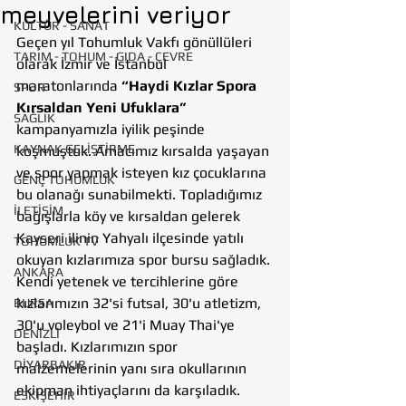
meyvelerini veriyor
KÜLTÜR - SANAT
Geçen yıl Tohumluk Vakfı gönüllüleri 
TARIM - TOHUM - GIDA - ÇEVRE
olarak İzmir ve İstanbul 
maratonlarında 
“Haydi Kızlar Spora 
SPOR
Kırsaldan Yeni Ufuklara”
SAĞLIK
kampanyamızla iyilik peşinde 
KAYNAK GELİŞTİRME
koşmuştuk. Amacımız kırsalda yaşayan 
ve spor yapmak isteyen kız çocuklarına 
GENÇ TOHUMLUK
bu olanağı sunabilmekti. Topladığımız 
İLETİŞİM
bağışlarla köy ve kırsaldan gelerek 
Kayseri ilinin Yahyalı ilçesinde yatılı 
TOHUMLUK TV
okuyan kızlarımıza spor bursu sağladık. 
ANKARA
Kendi yetenek ve tercihlerine göre 
kızlarımızın 32'si futsal, 30'u atletizm, 
BURSA
30'u voleybol ve 21'i Muay Thai'ye 
DENİZLİ
başladı. Kızlarımızın spor 
DİYARBAKIR
malzemelerinin yanı sıra okullarının 
ekipman ihtiyaçlarını da karşıladık. 
ESKİŞEHİR