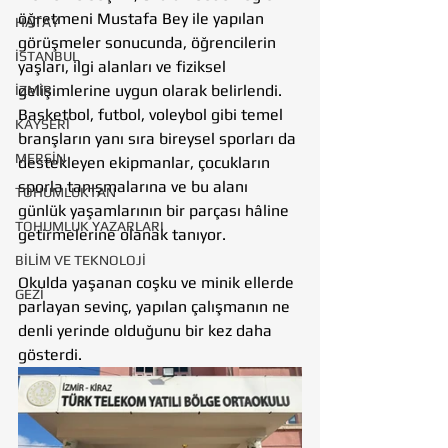
öğretmeni Mustafa Bey ile yapılan 
HATAY
görüşmeler sonucunda, öğrencilerin 
İSTANBUL
yaşları, ilgi alanları ve fiziksel 
gelişimlerine uygun olarak belirlendi. 
İZMİR
Basketbol, futbol, voleybol gibi temel 
KAYSERİ
branşların yanı sıra bireysel sporları da 
MERSİN
destekleyen ekipmanlar, çocukların 
sporla tanışmalarına ve bu alanı 
TOHUMLUKTAN
günlük yaşamlarının bir parçası hâline 
TOHUMLUK YAZARLARI
getirmelerine olanak tanıyor.
BİLİM VE TEKNOLOJİ
Okulda yaşanan coşku ve minik ellerde 
GEZİ
parlayan sevinç, yapılan çalışmanın ne 
denli yerinde olduğunu bir kez daha 
gösterdi.