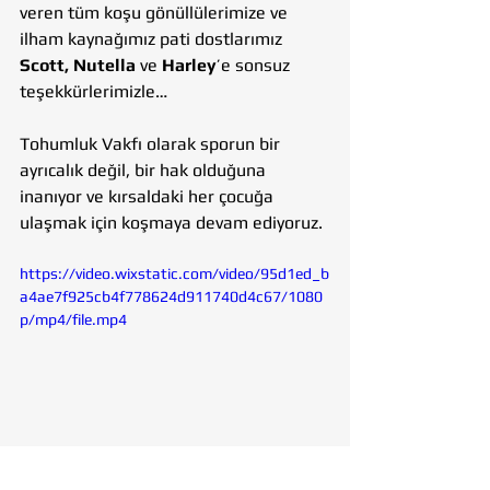
veren tüm koşu gönüllülerimize ve 
ilham kaynağımız pati dostlarımız 
Scott, Nutella
 ve 
Harley
’e sonsuz 
teşekkürlerimizle…
Tohumluk Vakfı olarak sporun bir 
ayrıcalık değil, bir hak olduğuna 
inanıyor ve kırsaldaki her çocuğa 
ulaşmak için koşmaya devam ediyoruz. 
https://video.wixstatic.com/video/95d1ed_b
a4ae7f925cb4f778624d911740d4c67/1080
p/mp4/file.mp4
#TohumlukVakfı
#HaydiÇocuklarSpora