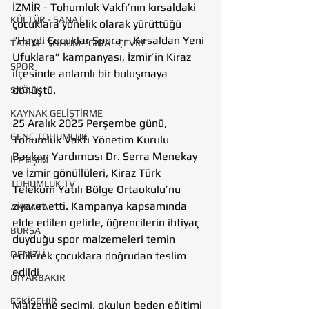
İZMİR - Tohumluk Vakfı’nın kırsaldaki 
KÜLTÜR - SANAT
çocuklara yönelik olarak yürüttüğü 
“Haydi Çocuklar Spora – Kırsaldan Yeni 
TARIM - TOHUM - GIDA - ÇEVRE
Ufuklara” kampanyası, İzmir’in Kiraz 
SPOR
ilçesinde anlamlı bir buluşmaya 
dönüştü.
SAĞLIK
KAYNAK GELİŞTİRME
25 Aralık 2025 Perşembe günü, 
GENÇ TOHUMLUK
Tohumluk Vakfı Yönetim Kurulu 
Başkan Yardımcısı Dr. Serra Menekay 
İLETİŞİM
ve İzmir gönüllüleri, Kiraz Türk 
TOHUMLUK TV
Telekom Yatılı Bölge Ortaokulu’nu 
ziyaret etti. Kampanya kapsamında 
ANKARA
elde edilen gelirle, öğrencilerin ihtiyaç 
BURSA
duyduğu spor malzemeleri temin 
DENİZLİ
edilerek çocuklara doğrudan teslim 
edildi.
DİYARBAKIR
ESKİŞEHİR
Malzeme seçimi, okulun beden eğitimi 