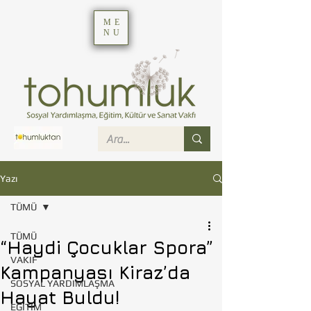
ME
NU
Yazı
TÜMÜ
TÜMÜ
“Haydi Çocuklar Spora”
VAKIF
Kampanyası Kiraz’da
SOSYAL YARDIMLAŞMA
Hayat Buldu!
EĞİTİM