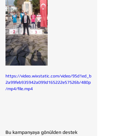
https://video.wixstatic.com/video/95d1ed_b
2a99feb935942a099d165222e57526b/480p
/mp4/file.mp4
Bu kampanyaya gönülden destek 