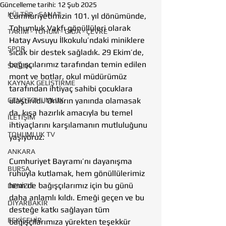
Güncelleme tarihi:
12 Şub 2025
KÜLTÜR - SANAT
Cumhuriyetimizin 101. yıl dönümünde, 
Tohumluk Vakfı gönüllüleri olarak 
TARIM - TOHUM - GIDA - ÇEVRE
Hatay Avsuyu İlkokulu’ndaki miniklere 
SPOR
sıcak bir destek sağladık. 29 Ekim’de, 
bağışçılarımız tarafından temin edilen 
SAĞLIK
mont ve botlar, okul müdürümüz 
KAYNAK GELİŞTİRME
tarafından ihtiyaç sahibi çocuklara 
GENÇ TOHUMLUK
ulaştırıldı. Onların yanında olamasak 
da, kışa hazırlık amacıyla bu temel 
İLETİŞİM
ihtiyaçlarını karşılamanın mutluluğunu 
TOHUMLUK TV
yaşıyoruz.
ANKARA
Cumhuriyet Bayramı’nı dayanışma 
BURSA
ruhuyla kutlamak, hem gönüllülerimiz 
hem de bağışçılarımız için bu günü 
DENİZLİ
daha anlamlı kıldı. Emeği geçen ve bu 
DİYARBAKIR
desteğe katkı sağlayan tüm 
ESKİŞEHİR
bağışçılarımıza yürekten teşekkür 