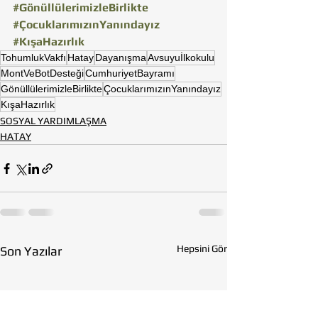
#GönüllülerimizleBirlikte
#ÇocuklarımızınYanındayız
#KışaHazırlık
TohumlukVakfı
Hatay
Dayanışma
Avsuyuİlkokulu
MontVeBotDesteği
CumhuriyetBayramı
GönüllülerimizleBirlikte
ÇocuklarımızınYanındayız
KışaHazırlık
SOSYAL YARDIMLAŞMA
HATAY
Hepsini Gör
Son Yazılar