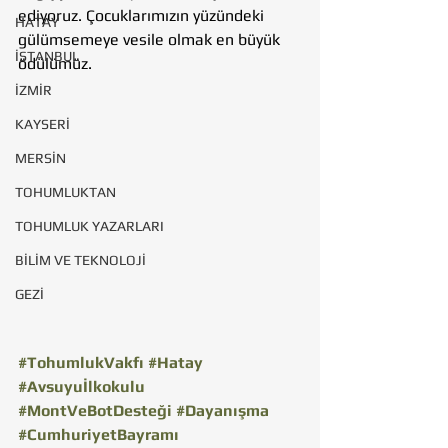
ediyoruz. Çocuklarımızın yüzündeki 
HATAY
gülümsemeye vesile olmak en büyük 
İSTANBUL
ödülümüz.
İZMİR
KAYSERİ
MERSİN
TOHUMLUKTAN
TOHUMLUK YAZARLARI
BİLİM VE TEKNOLOJİ
GEZİ
#TohumlukVakfı
#Hatay
#Avsuyuİlkokulu
#MontVeBotDesteği
#Dayanışma
#CumhuriyetBayramı