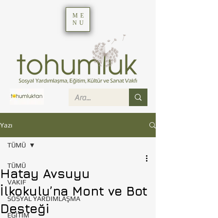
ME
NU
Yazı
TÜMÜ
TÜMÜ
Hatay Avsuyu
VAKIF
İlkokulu’na Mont ve Bot
SOSYAL YARDIMLAŞMA
Desteği
EĞİTİM