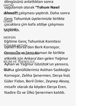
döngüsünü anlattıktan sonra 
HATAY
uygulamalı olarak 
"Tohum Nasıl 
Alınır?"
 çalışması yaptırdı. Daha sonra 
İSTANBUL
Genç Tohumluk üyelerimizle birlikte 
İZMİR
çocuklara çim kafa atölye çalışması 
KAYSERİ
yaptırıldı.
MERSİN
Eğitime Genç Tohumluk Komitesi 
TOHUMLUKTAN
üyeleri Bursa'dan Berk Kornoşor, 
Deren Öz ve Sena Kuman ile birlikte 
TOHUMLUK YAZARLARI
etkinlik için Ankara'dan gelen Yağmur 
BİLİM VE TEKNOLOJİ
Ayhan ve Yağmur Gözütok'un yanısıra, 
Bursa gönüllülerimiz Aslıhan Sadıkoğlu 
GEZİ
Kornoşor, Zeliha Şenermen, Derya İnal, 
Güler Fidan, Beril Ünler, Zeynep Aksoy, 
misafir olarak da köyden Derya Eren, 
Nadire Öz ve Ülkü Şenermen katıldı.