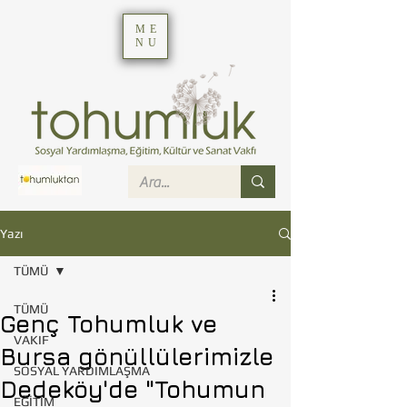
ME
NU
Yazı
TÜMÜ
TÜMÜ
Genç Tohumluk ve
VAKIF
Bursa gönüllülerimizle
SOSYAL YARDIMLAŞMA
Dedeköy'de "Tohumun
EĞİTİM