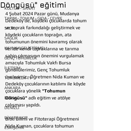
Döngüsü" eğitimi
KÜLTÜR - SANAT
4 Şubat 2024 Pazar günü, Mudanya 
TARIM - TOHUM - GIDA - ÇEVRE
Dedeköy'de, köydeki çocuklarda tohum 
ve toprak farkındalığı geliştirmek ve 
SPOR
köydeki çocukların toprağın, ata 
SAĞLIK
tohumunun önemini kavramış olarak 
KAYNAK GELİŞTİRME
ileride kendi topraklarına ve tarıma 
sahip çıkmasının önemini vurgulamak 
GENÇ TOHUMLUK
amacıyla Tohumluk Vakfı Bursa 
İLETİŞİM
gönüllülerimiz, Genç Tohumluk 
üyelerimiz,  Öğretmen Nida Kuman ve 
TOHUMLUK TV
Dedeköy çocuklarının katılımı ile köyde 
ANKARA
çocuklara yönelik 
"Tohumun 
Döngüsü"
 adlı eğitim ve atölye 
BURSA
çalışması yapıldı.
DENİZLİ
DİYARBAKIR
Bitki Bilimi ve Fitoterapi Öğretmeni 
Nida Kuman, çocuklara tohumun 
ESKİŞEHİR