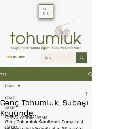
ME
NU
Yazı
TÜMÜ
TÜMÜ
Genç Tohumluk, Subaşı
VAKIF
Köyünde...
SOSYAL YARDIMLAŞMA
Genç Tohumluk Komitemiz Cumartesi 
EĞİTİM
gününü pilot köyümüz olan Gölbaşı'na 