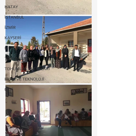
HATAY
İSTANBUL
İZMİR
KAYSERİ
MERSİN
TOHUMLUKTAN
TOHUMLUK YAZARLARI
BİLİM VE TEKNOLOJİ
GEZİ