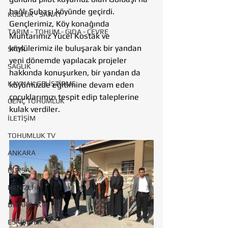
bağlı Subaşı köyünde geçirdi. 
KÜLTÜR - SANAT
Gençlerimiz, Köy konağında 
TARIM - TOHUM - GIDA - ÇEVRE
Muhtarımız Yücel Kostak ve 
köylülerimiz ile buluşarak bir yandan 
SPOR
yeni dönemde yapılacak projeler 
SAĞLIK
hakkında konuşurken, bir yandan da 
KAYNAK GELİŞTİRME
köyümüzde eğitimine devam eden 
çocuklarımızı tespit edip taleplerine 
GENÇ TOHUMLUK
kulak verdiler.
İLETİŞİM
TOHUMLUK TV
ANKARA
BURSA
DENİZLİ
DİYARBAKIR
ESKİŞEHİR