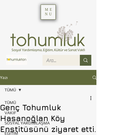
ME
NU
Yazı
TÜMÜ
TÜMÜ
Genç Tohumluk
VAKIF
Hasanoğlan Köy
SOSYAL YARDIMLAŞMA
Enstitüsünü ziyaret etti.
EĞİTİM