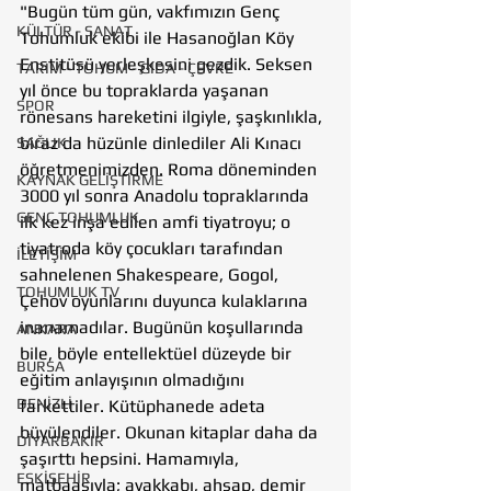
"Bugün tüm gün, vakfımızın Genç 
KÜLTÜR - SANAT
Tohumluk ekibi ile Hasanoğlan Köy 
Enstitüsü yerleşkesini gezdik. Seksen 
TARIM - TOHUM - GIDA - ÇEVRE
yıl önce bu topraklarda yaşanan 
SPOR
rönesans hareketini ilgiyle, şaşkınlıkla, 
biraz da hüzünle dinlediler Ali Kınacı 
SAĞLIK
öğretmenimizden. Roma döneminden 
KAYNAK GELİŞTİRME
3000 yıl sonra Anadolu topraklarında 
GENÇ TOHUMLUK
ilk kez inşa edilen amfi tiyatroyu; o 
tiyatroda köy çocukları tarafından 
İLETİŞİM
sahnelenen Shakespeare, Gogol, 
TOHUMLUK TV
Çehov oyunlarını duyunca kulaklarına 
inanamadılar. Bugünün koşullarında 
ANKARA
bile, böyle entellektüel düzeyde bir 
BURSA
eğitim anlayışının olmadığını 
DENİZLİ
farkettiler. Kütüphanede adeta 
büyülendiler. Okunan kitaplar daha da 
DİYARBAKIR
şaşırttı hepsini. Hamamıyla, 
ESKİŞEHİR
matbaasıyla; ayakkabı, ahşap, demir 