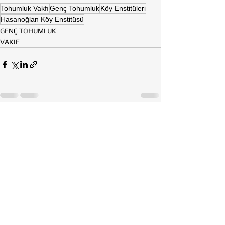
Tohumluk Vakfı
Genç Tohumluk
Köy Enstitüleri
Hasanoğlan Köy Enstitüsü
GENÇ TOHUMLUK
VAKIF
Hepsini Gör
Son Yazılar