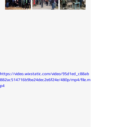
https://video.wixstatic.com/video/95d1ed_c88ab
882ac514716b9be24dec2e6f24e/480p/mp4/file.m
p4