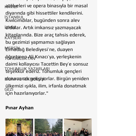
atölyeleri ve opera binasıyla bir masal 
HATAY
diyarında gibi hissettiler kendilerini. 
İSTANBUL
Kıvılcımdılar, bugünden sonra alev 
oldular. Artık imkansız yazmayacak 
İZMİR
kitaplarında. Bize araç tahsis ederek, 
KAYSERİ
bu gezimizi yapmamızı sağlayan 
MERSİN
Elmadağ Belediyesi’ne, duayen 
öğretmen Ali Kınacı’ya, yerleşkenin 
TOHUMLUKTAN
daimi kollayıcısı Tacettin Bey’e sonsuz 
TOHUMLUK YAZARLARI
teşekkür ederiz. Tohumluk gençleri 
donanarak gelişiyorlar. Birgün yeniden 
BİLİM VE TEKNOLOJİ
ülkemizi ışıkla, ilim, irfanla donatmak 
GEZİ
için hazırlanıyorlar."
Pınar Ayhan