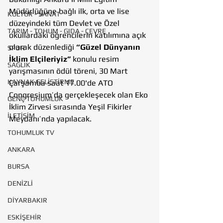
Müdürlüğüne bağlı ilk, orta ve lise 
KÜLTÜR - SANAT
düzeyindeki tüm Devlet ve Özel 
TARIM - TOHUM - GIDA - ÇEVRE
okullardaki öğrencilerin katılımına açık 
olarak düzenlediği 
“Güzel Dünyanın 
SPOR
İklim Elçileriyiz” 
konulu resim 
SAĞLIK
yarışmasının ödül töreni, 30 Mart 
KAYNAK GELİŞTİRME
Çarşamba saat 17.00'de ATO 
Congresium’da gerçekleşecek olan Eko 
GENÇ TOHUMLUK
İklim Zirvesi sırasında Yeşil Fikirler 
İLETİŞİM
Meydanı’nda yapılacak. 
TOHUMLUK TV
ANKARA
BURSA
DENİZLİ
DİYARBAKIR
ESKİŞEHİR