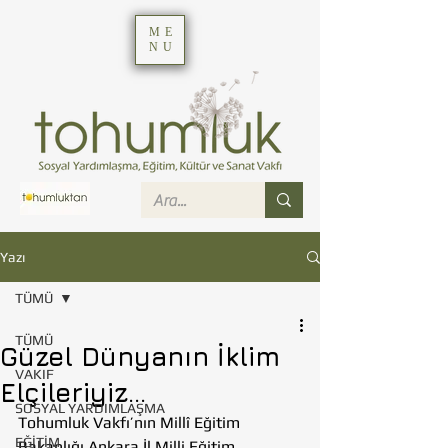
ME
NU
Yazı
TÜMÜ
TÜMÜ
Güzel Dünyanın İklim
VAKIF
Elçileriyiz...
SOSYAL YARDIMLAŞMA
Tohumluk Vakfı’nın Millî Eğitim 
EĞİTİM
Bakanlığı Ankara İl Milli Eğitim 