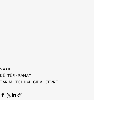
VAKIF
KÜLTÜR - SANAT
TARIM - TOHUM - GIDA - ÇEVRE
Hepsini Gör
Son Yazılar