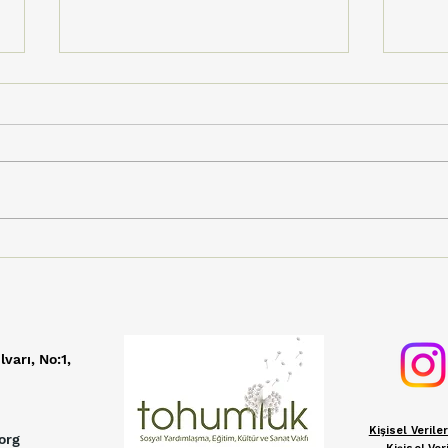
Tohumluk'un Sesi Dijital
Vişn
Müzik Marketlerde
Üre
Yükseliyor!
Şenl
TV i
lvarı, No:1,
Kişisel Veril
org