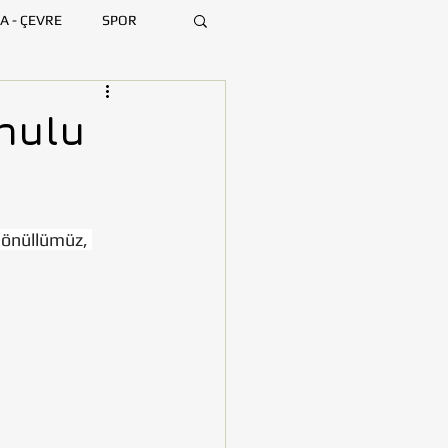
A - ÇEVRE
SPOR
ARA
BURSA
onulu
MERSİN
gönüllümüz, 