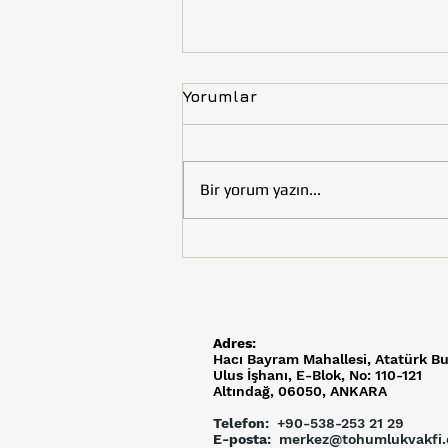
Yorumlar
Bir yorum yazın...
Tohumluk Vakfı’nın Çocuk
Kitabı “Uzay Efeler
Yolunda” Kültür ve Turizm
Bakanlığı Tarafından
Kütüphaneler İçin Satın
Adres:
Alındı
Hacı Bayram Mahallesi,
Atatürk Bu
Ulus İşhanı, E-Blok, No: 110-121
Altındağ, 06050, ANKARA
Telefon:
+90-538-253 21 29
E-posta:
merkez@tohumlukvakfi.