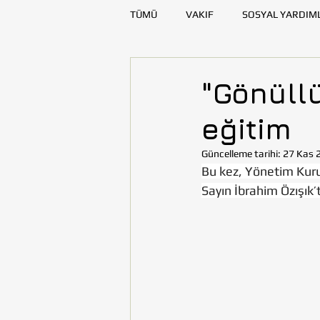
TÜMÜ
VAKIF
SOSYAL YARDIM
SAĞLIK
KAYNAK GELİŞTİRME
"Gönüllü
eğitim
DENİZLİ
DİYARBAKIR
E
Güncelleme tarihi:
27 Kas 
Bu kez, Yönetim Kur
TOHUMLUKTAN
TOHUMLUK Y
Sayın İbrahim Özışık’