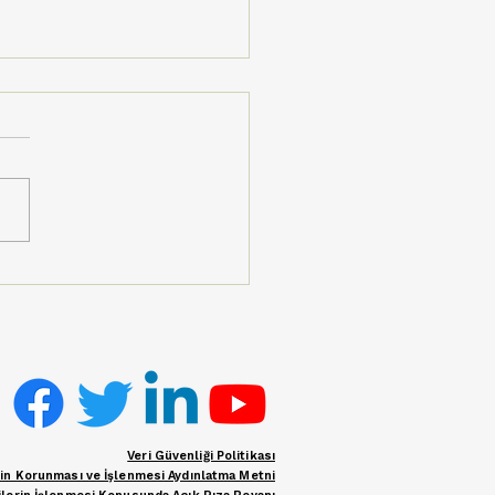
eli Köyü’nde Kültür,
tim ve Dayanışma:
iğin Coşkusu Çiftçi
le Türkiye’ye Ulaştı
Veri Güvenliği Politikası
erin Korunması ve İşlenmesi Aydınlatma Metni