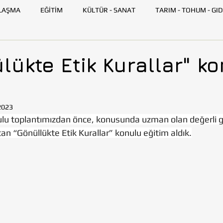
LAŞMA
EĞİTİM
KÜLTÜR - SANAT
TARIM - TOHUM - GID
GENÇ TOHUMLUK
İLETİŞİM
TOHUMLUK TV
ANK
lükte Etik Kurallar" k
SKİŞEHİR
HATAY
İSTANBUL
İZMİR
KAYSERİ
2023
ulu toplantımızdan önce, konusunda uzman olan değerli 
AZARLARI
BİLİM VE TEKNOLOJİ
GEZİ
tan “Gönüllükte Etik Kurallar” konulu eğitim aldık.